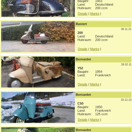
Baujahr:
1953
Land:
Deutschland
Hubraum:
200 ccm
Details
|
Marke
|
Bastert
06.11.21
200
Land:
Deutschland
Hubraum:
200 ccm
Details
|
Marke
|
Bernardet
28.02.11
Y52
Baujahr:
1954
Land:
Frankreich
Details
|
Marke
|
Bernardet
19.12.10
C50
Baujahr:
1950
Land:
Frankreich
Hubraum:
125 ccm
Details
|
Marke
|
Bernardet