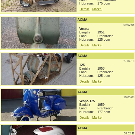
Hubraum:
175 ccm
Details
|
Marke
|
ACMA
09.02.06
Vespa
Baujahr:
1951
Land:
Frankreich
Hubraum:
125 ccm
Details
|
Marke
|
ACMA
27.04.10
125
Baujahr:
1953
Land:
Frankreich
Hubraum:
125 ccm
Details
|
Marke
|
ACMA
10.05.08
Vespa 125
Baujahr:
1959
Land:
Frankreich
Hubraum:
177 ccm
Details
|
Marke
|
ACMA
08.02.11