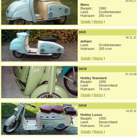
30.05.17
Manx
Baujahr:
1960
Land:
Großbritannien
Hubraum:
250 ccm
Details
|
Marke
|
DKR
06.11.21
defiant
Land:
Großbritannien
Hubraum:
200 ccm
Details
|
Marke
|
DKW
07.10.09
Hobby Standard
Baujahr:
1955
Land:
Deutschland
Hubraum:
74 ccm
Details
|
Marke
|
DKW
14.05.11
Hobby Luxus
Baujahr:
1955
Land:
Deutschland
Hubraum:
74 ccm
Details
|
Marke
|