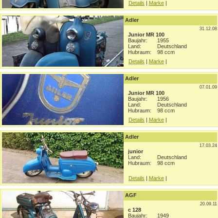
Details
|
Marke
|
Adler
31.12.08
Junior MR 100
Baujahr:
1955
Land:
Deutschland
Hubraum:
98 ccm
Details
|
Marke
|
Adler
07.01.09
Junior MR 100
Baujahr:
1956
Land:
Deutschland
Hubraum:
98 ccm
Details
|
Marke
|
Adler
17.03.24
junior
Land:
Deutschland
Hubraum:
98 ccm
Details
|
Marke
|
AGF
20.09.11
c 128
Baujahr:
1949