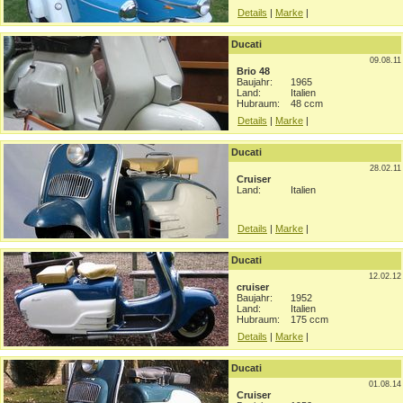
Details
|
Marke
|
Ducati
09.08.11
Brio 48
Baujahr:
1965
Land:
Italien
Hubraum:
48 ccm
Details
|
Marke
|
Ducati
28.02.11
Cruiser
Land:
Italien
Details
|
Marke
|
Ducati
12.02.12
cruiser
Baujahr:
1952
Land:
Italien
Hubraum:
175 ccm
Details
|
Marke
|
Ducati
01.08.14
Cruiser