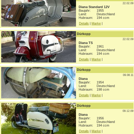
22.02.09
Diana Standard 12V
Baujahr:
1955
Land:
Deutschland
Hubraum:
194 ccm
Details
|
Marke
|
Dürkopp
22.02.09
Diana TS
Baujahr:
1961
Land:
Deutschland
Hubraum:
194 ccm
Details
|
Marke
|
Dürkopp
09.08.11
Diana
Baujahr:
1954
Land:
Deutschland
Hubraum:
198 ccm
Details
|
Marke
|
Dürkopp
09.12.09
Diana
Baujahr:
1956
Land:
Deutschland
Hubraum:
194 ccm
Details
|
Marke
|