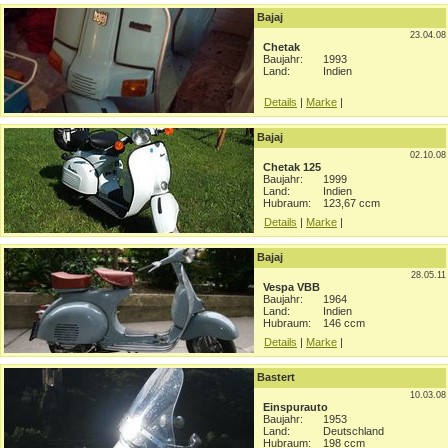
Bajaj
23.04.08
Chetak
Baujahr:
1993
Land:
Indien
Details
|
Marke
|
Bajaj
02.10.08
Chetak 125
Baujahr:
1999
Land:
Indien
Hubraum:
123,67 ccm
Details
|
Marke
|
Bajaj
28.05.11
Vespa VBB
Baujahr:
1964
Land:
Indien
Hubraum:
146 ccm
Details
|
Marke
|
Bastert
10.03.08
Einspurauto
Baujahr:
1953
Land:
Deutschland
Hubraum:
198 ccm