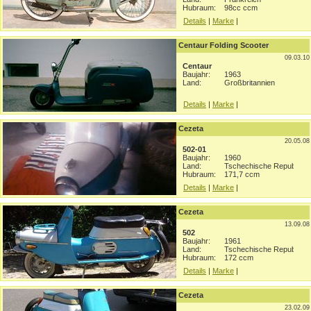
Hubraum:
98cc ccm
Details
|
Marke
|
Centaur Folding Scooter
09.03.10
Centaur
Baujahr:
1963
Land:
Großbritannien
Details
|
Marke
|
Cezeta
20.05.08
502-01
Baujahr:
1960
Land:
Tschechische Republik
Hubraum:
171,7 ccm
Details
|
Marke
|
Cezeta
13.09.08
502
Baujahr:
1961
Land:
Tschechische Republik
Hubraum:
172 ccm
Details
|
Marke
|
Cezeta
23.02.09