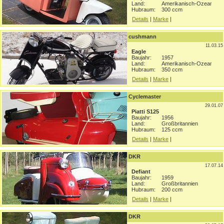
Land:
Amerikanisch-Ozeanien
Hubraum:
300 ccm
Details
|
Marke
|
cushmann
11.03.15
Eagle
Baujahr:
1957
Land:
Amerikanisch-Ozeanien
Hubraum:
350 ccm
Details
|
Marke
|
Cyclemaster
29.01.07
Piatti S125
Baujahr:
1956
Land:
Großbritannien
Hubraum:
125 ccm
Details
|
Marke
|
DKR
17.07.14
Defiant
Baujahr:
1959
Land:
Großbritannien
Hubraum:
200 ccm
Details
|
Marke
|
DKR