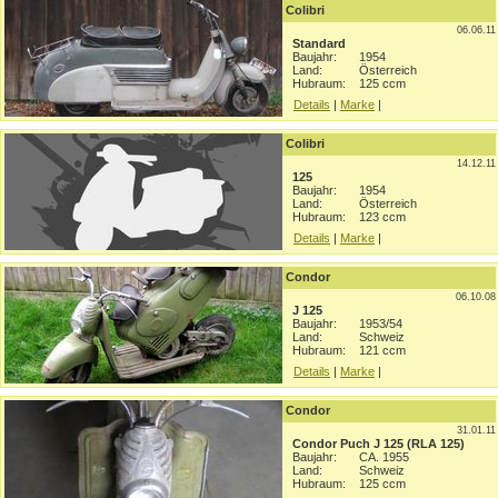
Colibri
06.06.11
Standard
Baujahr:
1954
Land:
Österreich
Hubraum:
125 ccm
Details
|
Marke
|
Colibri
14.12.11
125
Baujahr:
1954
Land:
Österreich
Hubraum:
123 ccm
Details
|
Marke
|
Condor
06.10.08
J 125
Baujahr:
1953/54
Land:
Schweiz
Hubraum:
121 ccm
Details
|
Marke
|
Condor
31.01.11
Condor Puch J 125 (RLA 125)
Baujahr:
CA. 1955
Land:
Schweiz
Hubraum:
125 ccm