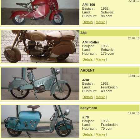
22.11.10
AMI 100
Baujahr:
1952
Land:
Schweiz
Hubraum:
98 ccm
Details
|
Marke
|
AMI
20.02.13
AMI Roller
Baujahr:
1955
Land:
Schweiz
Hubraum:
175 ccm
Details
|
Marke
|
ARDENT
13.01.12
azur
Baujahr:
1952
Land:
Frankreich
Hubraum:
49 ccm
Details
|
Marke
|
babymoto
19.09.10
s 70
Baujahr:
1953
Land:
Frankreich
Hubraum:
70 ccm
Details
|
Marke
|