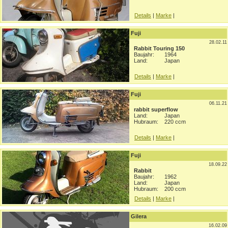
Details
|
Marke
|
Fuji
28.02.11
Rabbit Touring 150
Baujahr:
1964
Land:
Japan
Details
|
Marke
|
Fuji
06.11.21
rabbit superflow
Land:
Japan
Hubraum:
220 ccm
Details
|
Marke
|
Fuji
18.09.22
Rabbit
Baujahr:
1962
Land:
Japan
Hubraum:
200 ccm
Details
|
Marke
|
Gilera
16.02.09