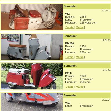
Bernardet
20.09.11
y52
Baujahr:
1954
Land:
Frankreich
Hubraum:
125 ydral ccm
Details
|
Marke
|
Bernardet
19.04.13
BM250
Baujahr:
1951
Land:
Frankreich
Hubraum:
250 ccm
Details
|
Marke
|
Bernardet
17.07.14
B250
Baujahr:
1949
Land:
Frankreich
Hubraum:
250 ccm
Details
|
Marke
|
Bernardet
17.03.24
y 52
Land:
Frankreich