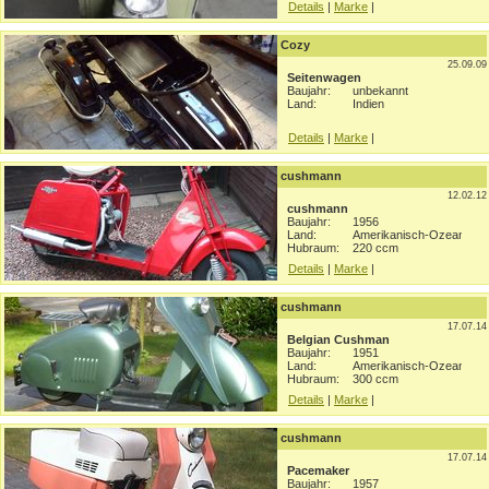
Details
|
Marke
|
Cozy
25.09.09
Seitenwagen
Baujahr:
unbekannt
Land:
Indien
Details
|
Marke
|
cushmann
12.02.12
cushmann
Baujahr:
1956
Land:
Amerikanisch-Ozeanien
Hubraum:
220 ccm
Details
|
Marke
|
cushmann
17.07.14
Belgian Cushman
Baujahr:
1951
Land:
Amerikanisch-Ozeanien
Hubraum:
300 ccm
Details
|
Marke
|
cushmann
17.07.14
Pacemaker
Baujahr:
1957