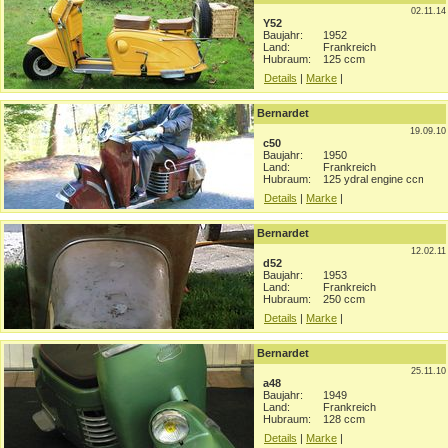
02.11.14
Y52
Baujahr:
1952
Land:
Frankreich
Hubraum:
125 ccm
Details
|
Marke
|
Bernardet
19.09.10
c50
Baujahr:
1950
Land:
Frankreich
Hubraum:
125 ydral engine ccm
Details
|
Marke
|
Bernardet
12.02.11
d52
Baujahr:
1953
Land:
Frankreich
Hubraum:
250 ccm
Details
|
Marke
|
Bernardet
25.11.10
a48
Baujahr:
1949
Land:
Frankreich
Hubraum:
128 ccm
Details
|
Marke
|