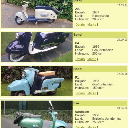
BITRI
17.03.24
200
Baujahr:
1957
Land:
Niederlande
Hubraum:
200 ccm
Details
|
Marke
|
Bond
29.09.15
P4
Baujahr:
1959
Land:
Großbritannien
Hubraum:
200 ccm
Details
|
Marke
|
Bond
17.05.16
P1
Baujahr:
1958
Land:
Großbritannien
Hubraum:
150 ccm
Details
|
Marke
|
bsa
29.04.12
sunbeam
Baujahr:
1958
Land:
Britische Jungferninseln
Hubraum:
250 ccm
Details
|
Marke
|