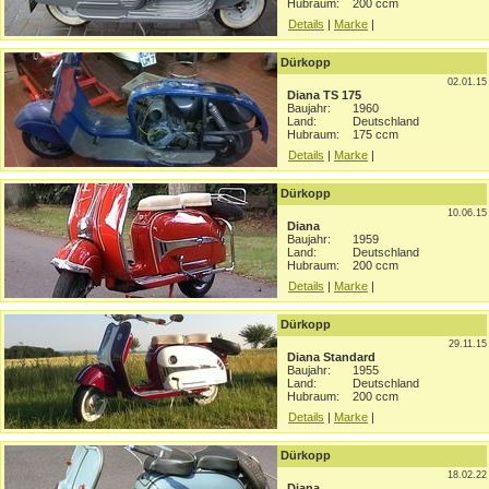
Hubraum:
200 ccm
Details
|
Marke
|
Dürkopp
02.01.15
Diana TS 175
Baujahr:
1960
Land:
Deutschland
Hubraum:
175 ccm
Details
|
Marke
|
Dürkopp
10.06.15
Diana
Baujahr:
1959
Land:
Deutschland
Hubraum:
200 ccm
Details
|
Marke
|
Dürkopp
29.11.15
Diana Standard
Baujahr:
1955
Land:
Deutschland
Hubraum:
200 ccm
Details
|
Marke
|
Dürkopp
18.02.22
Diana