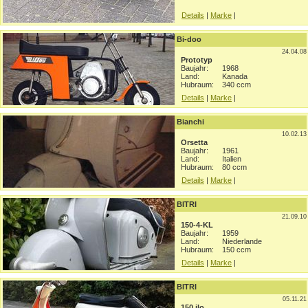
Details
|
Marke
|
Bi-doo
24.04.08
Prototyp
Baujahr:
1968
Land:
Kanada
Hubraum:
340 ccm
Details
|
Marke
|
Bianchi
10.02.13
Orsetta
Baujahr:
1961
Land:
Italien
Hubraum:
80 ccm
Details
|
Marke
|
BITRI
21.09.10
150-4-KL
Baujahr:
1959
Land:
Niederlande
Hubraum:
150 ccm
Details
|
Marke
|
BITRI
05.11.21
150 jlo