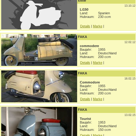
Eibar
13.10.12
Li150
Land:
Spanien
Hubraum:
230 ccm
Details
|
Marke
|
FAKA
12.02.12
commodere
Baujahr:
1955
Land:
Deutschland
Hubraum:
200 ccm
Details
|
Marke
|
FAKA
16.02.15
Commodore
Baujahr:
1955
Land:
Deutschland
Hubraum:
200 ccm
Details
|
Marke
|
FAKA
13.02.15
Tourist
Baujahr:
1953
Land:
Deutschland
Hubraum:
150 ccm
Details
|
Marke
|