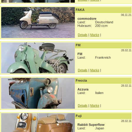
FAKA
06.11.21
commodore
Land:
Deutschland
Hubraum:
200 ccm
Details
|
Marke
|
FM
28.02.11
FM
Land:
Frankreich
Details
|
Marke
|
Freccia
28.02.11
Azzura
Land:
Italien
Details
|
Marke
|
Fuji
28.02.11
Rabbit Superflow
Land:
Japan