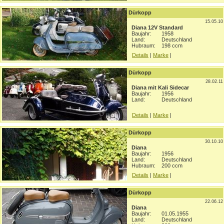
Dürkopp
15.05.10
Diana 12V Standard
Baujahr:
1958
Land:
Deutschland
Hubraum:
198 ccm
Details
|
Marke
|
Dürkopp
28.02.11
Diana mit Kali Sidecar
Baujahr:
1956
Land:
Deutschland
Details
|
Marke
|
Dürkopp
30.10.10
Diana
Baujahr:
1956
Land:
Deutschland
Hubraum:
200 ccm
Details
|
Marke
|
Dürkopp
22.06.12
Diana
Baujahr:
01.05.1955
Land:
Deutschland