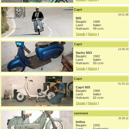
Capri
18.01.08
50S
Baujahr:
1968
Land:
Italien
Hubraum:
49 ccm
Details
|
Marke
|
Capri
14.06.10
Sachs 50/3
Baujahr:
1962
Land:
Italien
Hubraum:
50 ccm
Details
|
Marke
|
Capri
01.03.13
Capri 50S
Baujahr:
1968
Land:
Italien
Hubraum:
62 ccm
Details
|
Marke
|
cazenave
20.09.11
belina
Baujahr:
1955
Land:
Frankreich