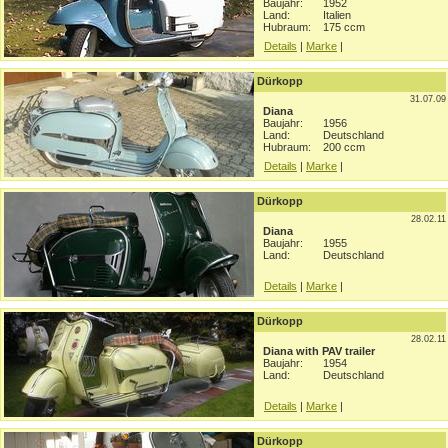
Baujahr:
1952
Land:
Italien
Hubraum:
175 ccm
Details
|
Marke
|
Dürkopp
31.07.09
Diana
Baujahr:
1956
Land:
Deutschland
Hubraum:
200 ccm
Details
|
Marke
|
Dürkopp
28.02.11
Diana
Baujahr:
1955
Land:
Deutschland
Details
|
Marke
|
Dürkopp
28.02.11
Diana with PAV trailer
Baujahr:
1954
Land:
Deutschland
Details
|
Marke
|
Dürkopp