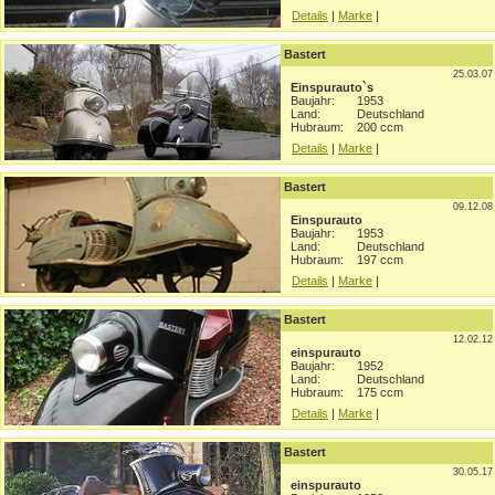
Details
|
Marke
|
Bastert
25.03.07
Einspurauto`s
Baujahr:
1953
Land:
Deutschland
Hubraum:
200 ccm
Details
|
Marke
|
Bastert
09.12.08
Einspurauto
Baujahr:
1953
Land:
Deutschland
Hubraum:
197 ccm
Details
|
Marke
|
Bastert
12.02.12
einspurauto
Baujahr:
1952
Land:
Deutschland
Hubraum:
175 ccm
Details
|
Marke
|
Bastert
30.05.17
einspurauto