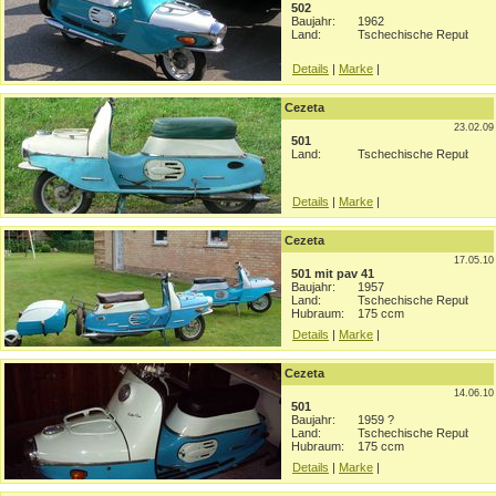
502
Baujahr:
1962
Land:
Tschechische Republik
Details
|
Marke
|
Cezeta
23.02.09
501
Land:
Tschechische Republik
Details
|
Marke
|
Cezeta
17.05.10
501 mit pav 41
Baujahr:
1957
Land:
Tschechische Republik
Hubraum:
175 ccm
Details
|
Marke
|
Cezeta
14.06.10
501
Baujahr:
1959 ?
Land:
Tschechische Republik
Hubraum:
175 ccm
Details
|
Marke
|