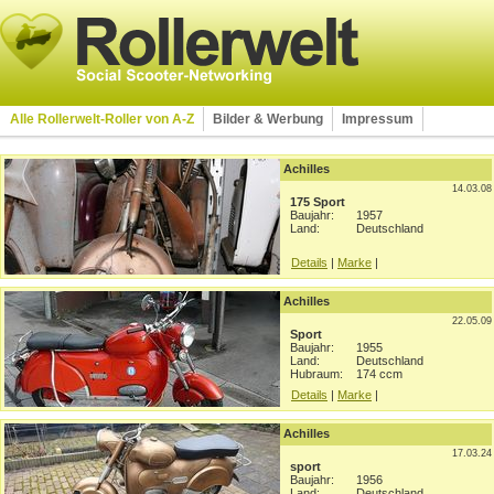
Alle Rollerwelt-Roller von A-Z
Bilder & Werbung
Impressum
Achilles
14.03.08
175 Sport
Baujahr:
1957
Land:
Deutschland
Details
|
Marke
|
Achilles
22.05.09
Sport
Baujahr:
1955
Land:
Deutschland
Hubraum:
174 ccm
Details
|
Marke
|
Achilles
17.03.24
sport
Baujahr:
1956
Land:
Deutschland