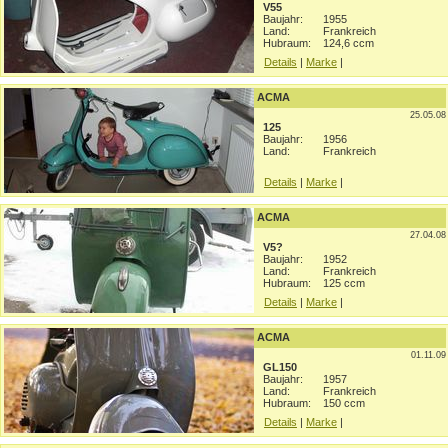
V55
Baujahr:
1955
Land:
Frankreich
Hubraum:
124,6 ccm
Details
|
Marke
|
ACMA
25.05.08
125
Baujahr:
1956
Land:
Frankreich
Details
|
Marke
|
ACMA
27.04.08
V5?
Baujahr:
1952
Land:
Frankreich
Hubraum:
125 ccm
Details
|
Marke
|
ACMA
01.11.09
GL150
Baujahr:
1957
Land:
Frankreich
Hubraum:
150 ccm
Details
|
Marke
|