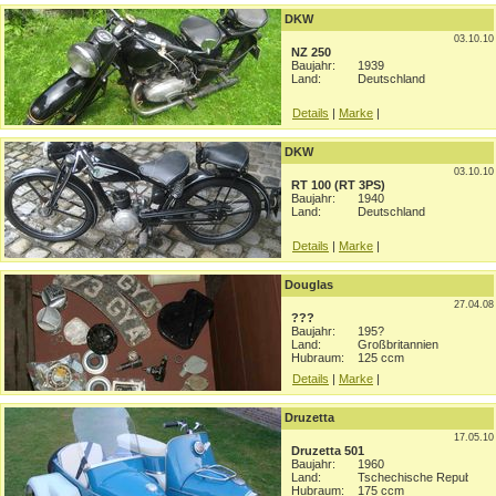
DKW
03.10.10
NZ 250
Baujahr:
1939
Land:
Deutschland
Details
|
Marke
|
DKW
03.10.10
RT 100 (RT 3PS)
Baujahr:
1940
Land:
Deutschland
Details
|
Marke
|
Douglas
27.04.08
???
Baujahr:
195?
Land:
Großbritannien
Hubraum:
125 ccm
Details
|
Marke
|
Druzetta
17.05.10
Druzetta 501
Baujahr:
1960
Land:
Tschechische Republik
Hubraum:
175 ccm