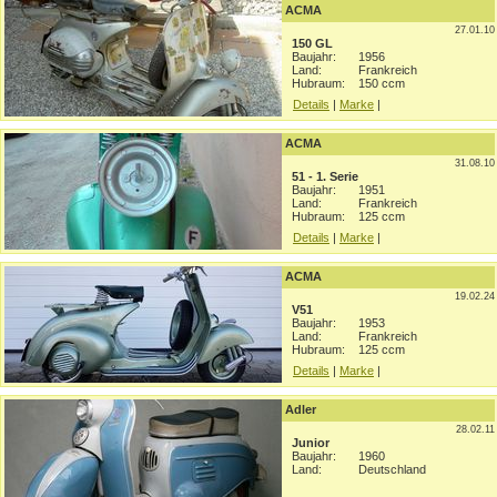
ACMA
27.01.10
150 GL
Baujahr:
1956
Land:
Frankreich
Hubraum:
150 ccm
Details
|
Marke
|
ACMA
31.08.10
51 - 1. Serie
Baujahr:
1951
Land:
Frankreich
Hubraum:
125 ccm
Details
|
Marke
|
ACMA
19.02.24
V51
Baujahr:
1953
Land:
Frankreich
Hubraum:
125 ccm
Details
|
Marke
|
Adler
28.02.11
Junior
Baujahr:
1960
Land:
Deutschland