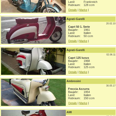
Land:
Frankreich
Hubraum:
128 ccm
Details
|
Marke
|
Agrati-Garelli
20.02.10
Capri 50 1. Serie
Baujahr:
1961
Land:
Italien
Hubraum:
50 ccm
Details
|
Marke
|
Agrati-Garelli
02.06.11
Capri 125 luxus
Baujahr:
1968
Land:
Italien
Hubraum:
125 ccm
Details
|
Marke
|
Ambrosini
30.05.17
Freccia Azzurra
Baujahr:
1954
Land:
Italien
Hubraum:
150 ccm
Details
|
Marke
|
AMI