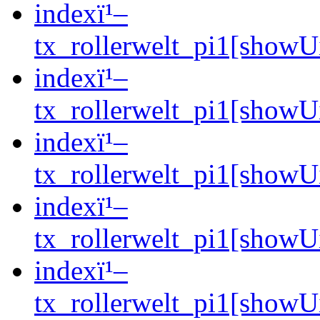
indexï¹–
tx_rollerwelt_pi1[show
indexï¹–
tx_rollerwelt_pi1[show
indexï¹–
tx_rollerwelt_pi1[show
indexï¹–
tx_rollerwelt_pi1[show
indexï¹–
tx_rollerwelt_pi1[show