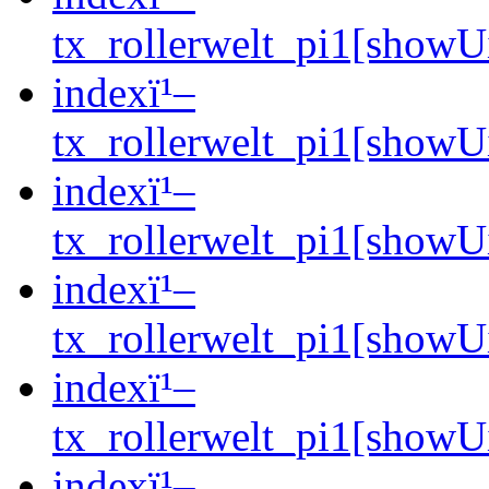
tx_rollerwelt_pi1[show
indexï¹–
tx_rollerwelt_pi1[show
indexï¹–
tx_rollerwelt_pi1[show
indexï¹–
tx_rollerwelt_pi1[show
indexï¹–
tx_rollerwelt_pi1[show
indexï¹–