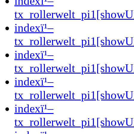
indexï¹–
tx_rollerwelt_pi1[show
indexï¹–
tx_rollerwelt_pi1[show
indexï¹–
tx_rollerwelt_pi1[show
indexï¹–
tx_rollerwelt_pi1[show
indexï¹–
tx_rollerwelt_pi1[show