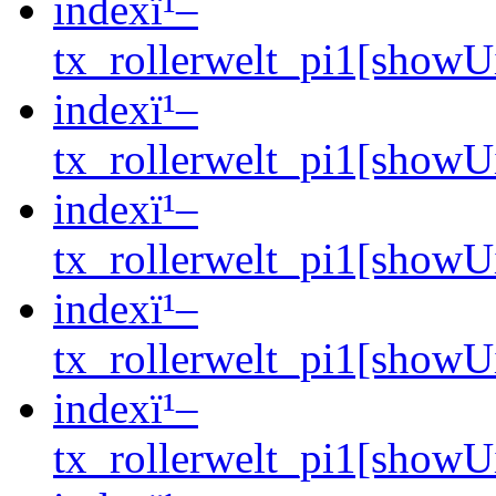
indexï¹–
tx_rollerwelt_pi1[show
indexï¹–
tx_rollerwelt_pi1[show
indexï¹–
tx_rollerwelt_pi1[show
indexï¹–
tx_rollerwelt_pi1[show
indexï¹–
tx_rollerwelt_pi1[show