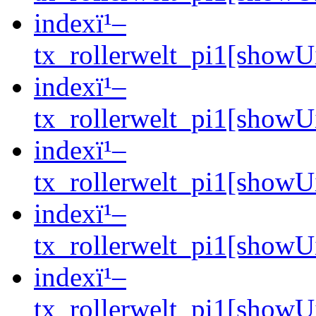
indexï¹–
tx_rollerwelt_pi1[show
indexï¹–
tx_rollerwelt_pi1[show
indexï¹–
tx_rollerwelt_pi1[show
indexï¹–
tx_rollerwelt_pi1[sho
indexï¹–
tx_rollerwelt_pi1[show