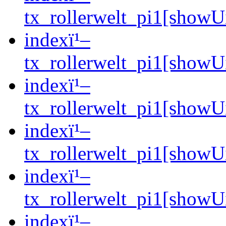
tx_rollerwelt_pi1[show
indexï¹–
tx_rollerwelt_pi1[show
indexï¹–
tx_rollerwelt_pi1[show
indexï¹–
tx_rollerwelt_pi1[show
indexï¹–
tx_rollerwelt_pi1[show
indexï¹–