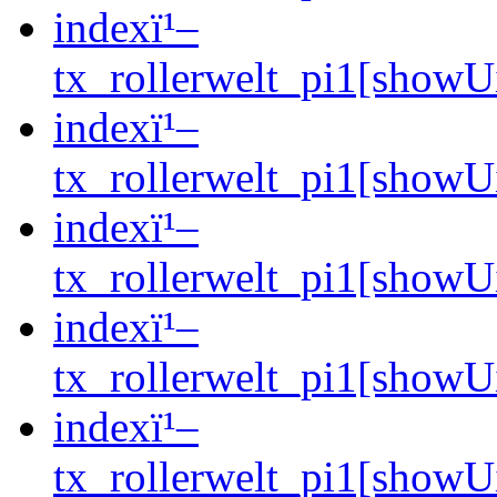
indexï¹–
tx_rollerwelt_pi1[sho
indexï¹–
tx_rollerwelt_pi1[show
indexï¹–
tx_rollerwelt_pi1[show
indexï¹–
tx_rollerwelt_pi1[show
indexï¹–
tx_rollerwelt_pi1[show