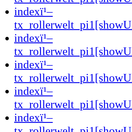
indexï¹–
tx_rollerwelt_pi1[show
indexï¹–
tx_rollerwelt_pi1[show
indexï¹–
tx_rollerwelt_pi1[sho
indexï¹–
tx_rollerwelt_pi1[sho
indexï¹–
tx_rollerwelt_pi1[show