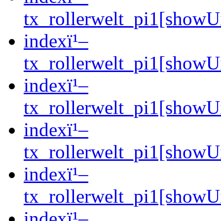
tx_rollerwelt_pi1[show
indexï¹–
tx_rollerwelt_pi1[show
indexï¹–
tx_rollerwelt_pi1[show
indexï¹–
tx_rollerwelt_pi1[show
indexï¹–
tx_rollerwelt_pi1[show
indexï¹–