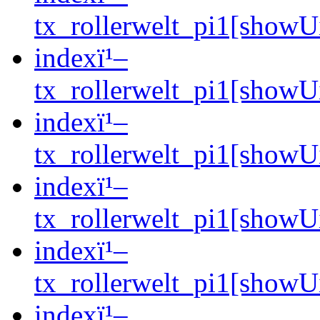
tx_rollerwelt_pi1[show
indexï¹–
tx_rollerwelt_pi1[show
indexï¹–
tx_rollerwelt_pi1[show
indexï¹–
tx_rollerwelt_pi1[show
indexï¹–
tx_rollerwelt_pi1[show
indexï¹–