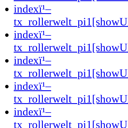
indexï¹–
tx_rollerwelt_pi1[show
indexï¹–
tx_rollerwelt_pi1[show
indexï¹–
tx_rollerwelt_pi1[show
indexï¹–
tx_rollerwelt_pi1[show
indexï¹–
tx_rollerwelt_pi1[show