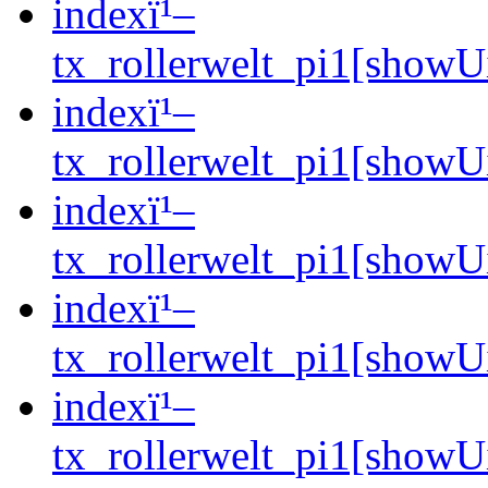
indexï¹–
tx_rollerwelt_pi1[show
indexï¹–
tx_rollerwelt_pi1[show
indexï¹–
tx_rollerwelt_pi1[show
indexï¹–
tx_rollerwelt_pi1[show
indexï¹–
tx_rollerwelt_pi1[show