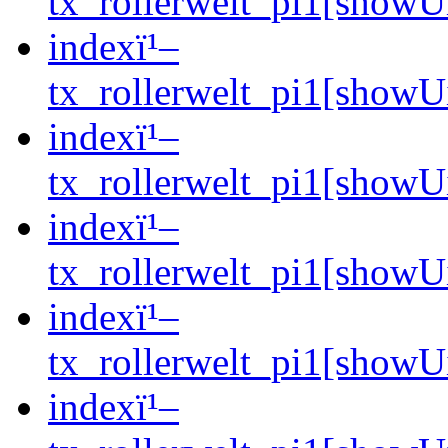
tx_rollerwelt_pi1[show
indexï¹–
tx_rollerwelt_pi1[show
indexï¹–
tx_rollerwelt_pi1[show
indexï¹–
tx_rollerwelt_pi1[show
indexï¹–
tx_rollerwelt_pi1[show
indexï¹–