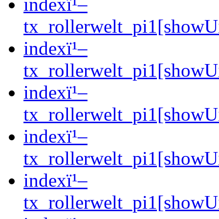
indexï¹–
tx_rollerwelt_pi1[show
indexï¹–
tx_rollerwelt_pi1[show
indexï¹–
tx_rollerwelt_pi1[show
indexï¹–
tx_rollerwelt_pi1[show
indexï¹–
tx_rollerwelt_pi1[show