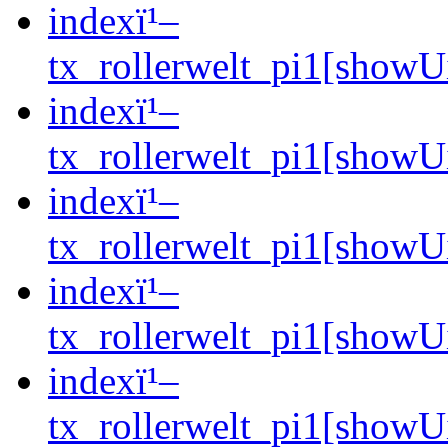
indexï¹–
tx_rollerwelt_pi1[show
indexï¹–
tx_rollerwelt_pi1[show
indexï¹–
tx_rollerwelt_pi1[sho
indexï¹–
tx_rollerwelt_pi1[show
indexï¹–
tx_rollerwelt_pi1[show