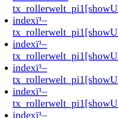
tx_rollerwelt_pi1[show
indexï¹–
tx_rollerwelt_pi1[show
indexï¹–
tx_rollerwelt_pi1[show
indexï¹–
tx_rollerwelt_pi1[sho
indexï¹–
tx_rollerwelt_pi1[show
indexï¹–