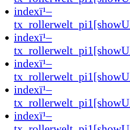
indexï¹–
tx_rollerwelt_pi1[show
indexï¹–
tx_rollerwelt_pi1[show
indexï¹–
tx_rollerwelt_pi1[sho
indexï¹–
tx_rollerwelt_pi1[sho
indexï¹–
tx_rollerwelt_pi1[show