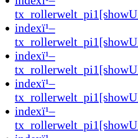
indexï¹–
tx_rollerwelt_pi1[show
indexï¹–
tx_rollerwelt_pi1[show
indexï¹–
tx_rollerwelt_pi1[show
indexï¹–
tx_rollerwelt_pi1[show
indexï¹–
tx_rollerwelt_pi1[show