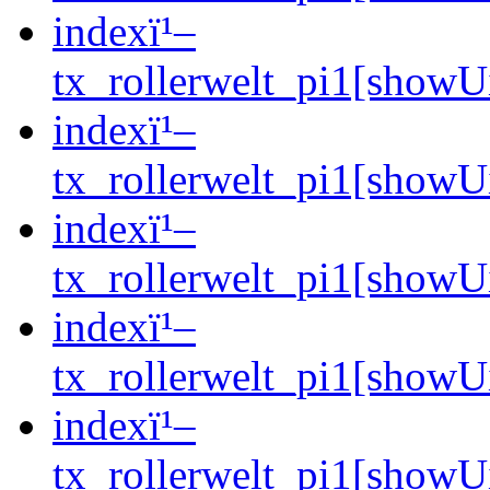
indexï¹–
tx_rollerwelt_pi1[show
indexï¹–
tx_rollerwelt_pi1[show
indexï¹–
tx_rollerwelt_pi1[show
indexï¹–
tx_rollerwelt_pi1[show
indexï¹–
tx_rollerwelt_pi1[show