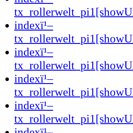
tx_rollerwelt_pi1[show
indexï¹–
tx_rollerwelt_pi1[show
indexï¹–
tx_rollerwelt_pi1[show
indexï¹–
tx_rollerwelt_pi1[show
indexï¹–
tx_rollerwelt_pi1[show
indexï¹–