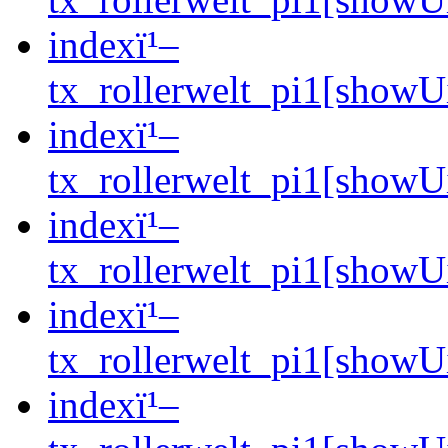
indexï¹–
tx_rollerwelt_pi1[show
indexï¹–
tx_rollerwelt_pi1[show
indexï¹–
tx_rollerwelt_pi1[show
indexï¹–
tx_rollerwelt_pi1[show
indexï¹–