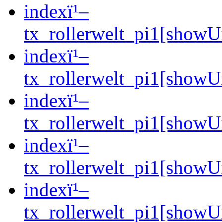
indexï¹–
tx_rollerwelt_pi1[show
indexï¹–
tx_rollerwelt_pi1[show
indexï¹–
tx_rollerwelt_pi1[show
indexï¹–
tx_rollerwelt_pi1[show
indexï¹–
tx_rollerwelt_pi1[show