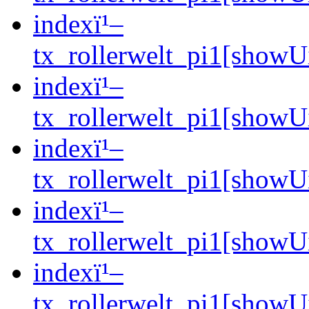
indexï¹–
tx_rollerwelt_pi1[show
indexï¹–
tx_rollerwelt_pi1[show
indexï¹–
tx_rollerwelt_pi1[show
indexï¹–
tx_rollerwelt_pi1[show
indexï¹–
tx_rollerwelt_pi1[show