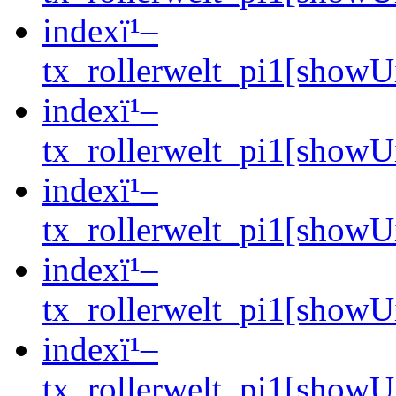
indexï¹–
tx_rollerwelt_pi1[show
indexï¹–
tx_rollerwelt_pi1[show
indexï¹–
tx_rollerwelt_pi1[show
indexï¹–
tx_rollerwelt_pi1[show
indexï¹–
tx_rollerwelt_pi1[show