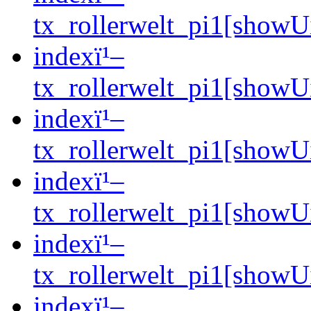
tx_rollerwelt_pi1[show
indexï¹–
tx_rollerwelt_pi1[show
indexï¹–
tx_rollerwelt_pi1[show
indexï¹–
tx_rollerwelt_pi1[show
indexï¹–
tx_rollerwelt_pi1[show
indexï¹–