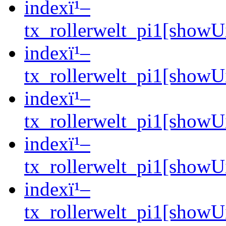
indexï¹–
tx_rollerwelt_pi1[show
indexï¹–
tx_rollerwelt_pi1[show
indexï¹–
tx_rollerwelt_pi1[sho
indexï¹–
tx_rollerwelt_pi1[show
indexï¹–
tx_rollerwelt_pi1[show