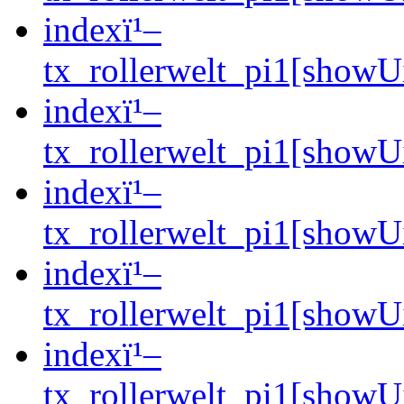
indexï¹–
tx_rollerwelt_pi1[show
indexï¹–
tx_rollerwelt_pi1[show
indexï¹–
tx_rollerwelt_pi1[show
indexï¹–
tx_rollerwelt_pi1[sho
indexï¹–
tx_rollerwelt_pi1[show