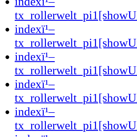
indexï¹–
tx_rollerwelt_pi1[show
indexï¹–
tx_rollerwelt_pi1[show
indexï¹–
tx_rollerwelt_pi1[show
indexï¹–
tx_rollerwelt_pi1[show
indexï¹–
tx_rollerwelt_pi1[show