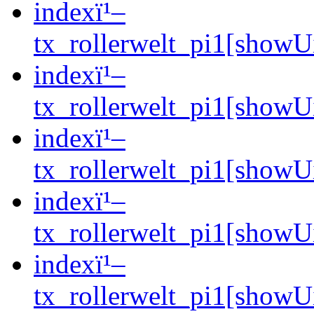
indexï¹–
tx_rollerwelt_pi1[show
indexï¹–
tx_rollerwelt_pi1[show
indexï¹–
tx_rollerwelt_pi1[show
indexï¹–
tx_rollerwelt_pi1[show
indexï¹–
tx_rollerwelt_pi1[show