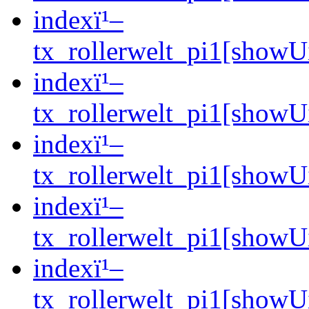
indexï¹–
tx_rollerwelt_pi1[show
indexï¹–
tx_rollerwelt_pi1[show
indexï¹–
tx_rollerwelt_pi1[show
indexï¹–
tx_rollerwelt_pi1[show
indexï¹–
tx_rollerwelt_pi1[show