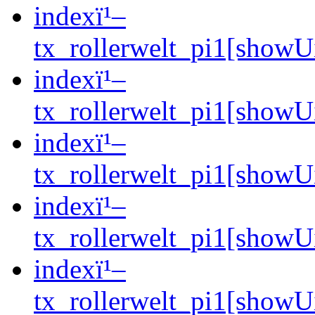
indexï¹–
tx_rollerwelt_pi1[show
indexï¹–
tx_rollerwelt_pi1[show
indexï¹–
tx_rollerwelt_pi1[show
indexï¹–
tx_rollerwelt_pi1[show
indexï¹–
tx_rollerwelt_pi1[show