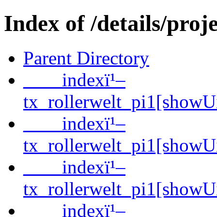
Index of /details/proj
Parent Directory
____indexï¹–
tx_rollerwelt_pi1[show
____indexï¹–
tx_rollerwelt_pi1[show
____indexï¹–
tx_rollerwelt_pi1[show
____indexï¹–