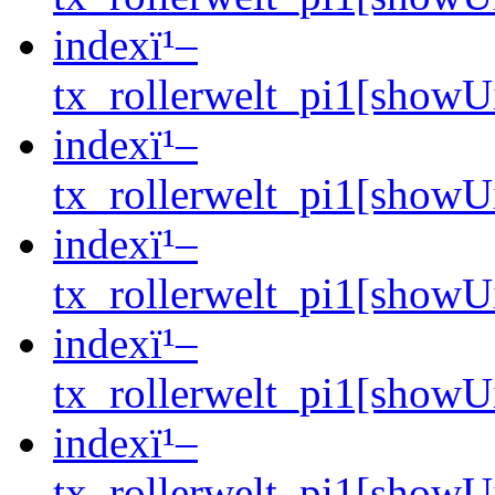
indexï¹–
tx_rollerwelt_pi1[show
indexï¹–
tx_rollerwelt_pi1[show
indexï¹–
tx_rollerwelt_pi1[show
indexï¹–
tx_rollerwelt_pi1[show
indexï¹–
tx_rollerwelt_pi1[show