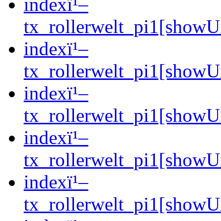
indexï¹–
tx_rollerwelt_pi1[show
indexï¹–
tx_rollerwelt_pi1[show
indexï¹–
tx_rollerwelt_pi1[show
indexï¹–
tx_rollerwelt_pi1[show
indexï¹–
tx_rollerwelt_pi1[show