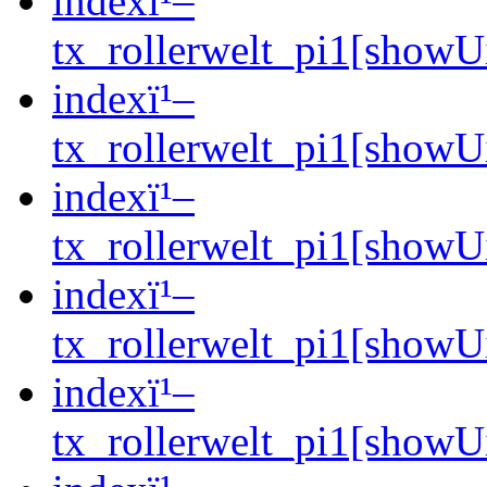
indexï¹–
tx_rollerwelt_pi1[show
indexï¹–
tx_rollerwelt_pi1[show
indexï¹–
tx_rollerwelt_pi1[show
indexï¹–
tx_rollerwelt_pi1[show
indexï¹–
tx_rollerwelt_pi1[show