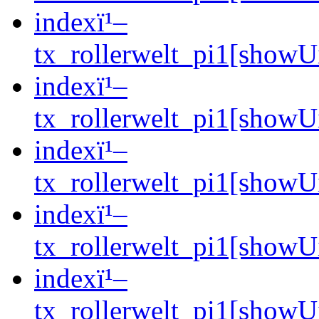
indexï¹–
tx_rollerwelt_pi1[show
indexï¹–
tx_rollerwelt_pi1[show
indexï¹–
tx_rollerwelt_pi1[show
indexï¹–
tx_rollerwelt_pi1[show
indexï¹–
tx_rollerwelt_pi1[show