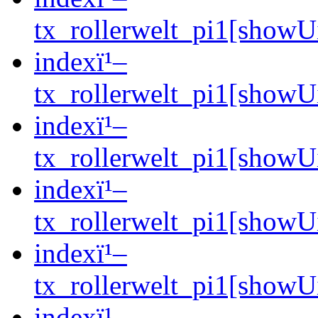
tx_rollerwelt_pi1[show
indexï¹–
tx_rollerwelt_pi1[show
indexï¹–
tx_rollerwelt_pi1[show
indexï¹–
tx_rollerwelt_pi1[show
indexï¹–
tx_rollerwelt_pi1[show
indexï¹–