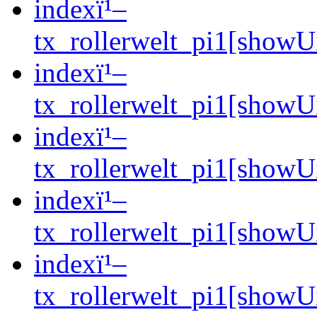
indexï¹–
tx_rollerwelt_pi1[show
indexï¹–
tx_rollerwelt_pi1[show
indexï¹–
tx_rollerwelt_pi1[show
indexï¹–
tx_rollerwelt_pi1[show
indexï¹–
tx_rollerwelt_pi1[show