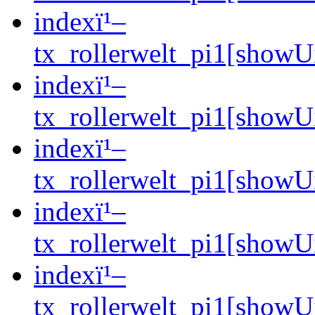
indexï¹–
tx_rollerwelt_pi1[show
indexï¹–
tx_rollerwelt_pi1[show
indexï¹–
tx_rollerwelt_pi1[show
indexï¹–
tx_rollerwelt_pi1[show
indexï¹–
tx_rollerwelt_pi1[show