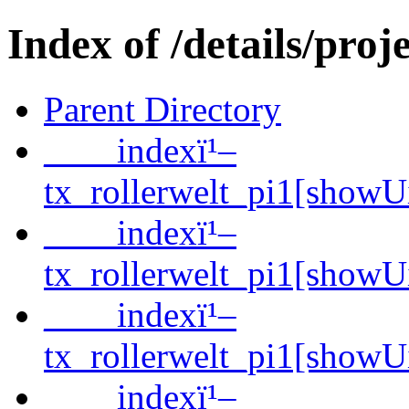
Index of /details/proj
Parent Directory
____indexï¹–
tx_rollerwelt_pi1[show
____indexï¹–
tx_rollerwelt_pi1[show
____indexï¹–
tx_rollerwelt_pi1[show
____indexï¹–