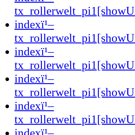
tx_rollerwelt_pi1[show
indexï¹–
tx_rollerwelt_pi1[show
indexï¹–
tx_rollerwelt_pi1[show
indexï¹–
tx_rollerwelt_pi1[show
indexï¹–
tx_rollerwelt_pi1[show
indexï¹–