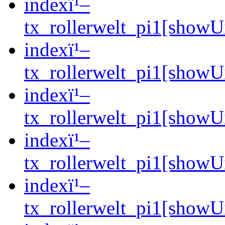
indexï¹–
tx_rollerwelt_pi1[show
indexï¹–
tx_rollerwelt_pi1[show
indexï¹–
tx_rollerwelt_pi1[show
indexï¹–
tx_rollerwelt_pi1[show
indexï¹–
tx_rollerwelt_pi1[show