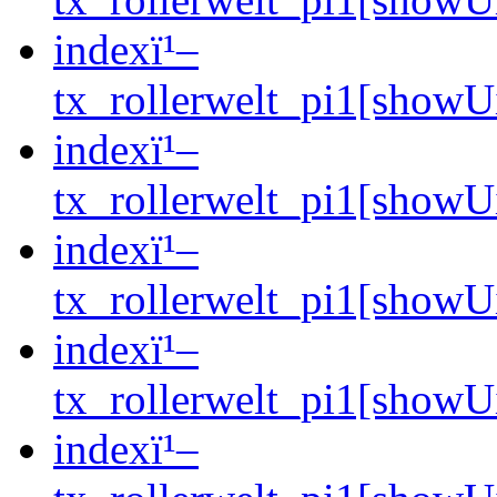
indexï¹–
tx_rollerwelt_pi1[show
indexï¹–
tx_rollerwelt_pi1[show
indexï¹–
tx_rollerwelt_pi1[show
indexï¹–
tx_rollerwelt_pi1[show
indexï¹–