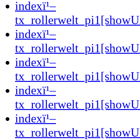
indexï¹–
tx_rollerwelt_pi1[show
indexï¹–
tx_rollerwelt_pi1[show
indexï¹–
tx_rollerwelt_pi1[show
indexï¹–
tx_rollerwelt_pi1[show
indexï¹–
tx_rollerwelt_pi1[show