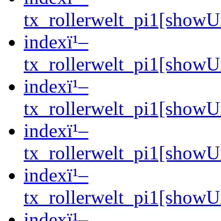
tx_rollerwelt_pi1[show
indexï¹–
tx_rollerwelt_pi1[show
indexï¹–
tx_rollerwelt_pi1[show
indexï¹–
tx_rollerwelt_pi1[show
indexï¹–
tx_rollerwelt_pi1[show
indexï¹–