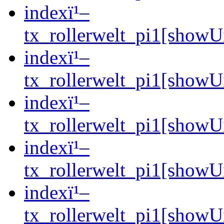
indexï¹–
tx_rollerwelt_pi1[sho
indexï¹–
tx_rollerwelt_pi1[show
indexï¹–
tx_rollerwelt_pi1[show
indexï¹–
tx_rollerwelt_pi1[show
indexï¹–
tx_rollerwelt_pi1[show