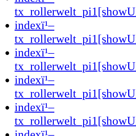
tx_rollerwelt_pi1[show
indexï¹–
tx_rollerwelt_pi1[show
indexï¹–
tx_rollerwelt_pi1[show
indexï¹–
tx_rollerwelt_pi1[show
indexï¹–
tx_rollerwelt_pi1[show
indexï¹–