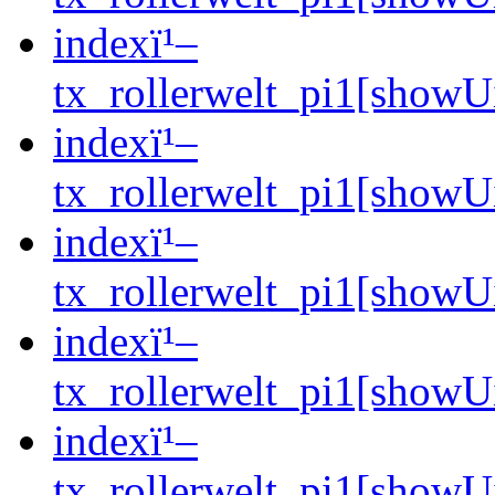
indexï¹–
tx_rollerwelt_pi1[show
indexï¹–
tx_rollerwelt_pi1[show
indexï¹–
tx_rollerwelt_pi1[sho
indexï¹–
tx_rollerwelt_pi1[sho
indexï¹–
tx_rollerwelt_pi1[show