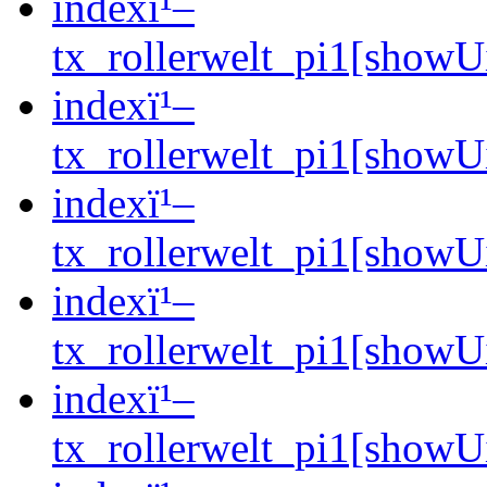
indexï¹–
tx_rollerwelt_pi1[show
indexï¹–
tx_rollerwelt_pi1[show
indexï¹–
tx_rollerwelt_pi1[show
indexï¹–
tx_rollerwelt_pi1[show
indexï¹–
tx_rollerwelt_pi1[show