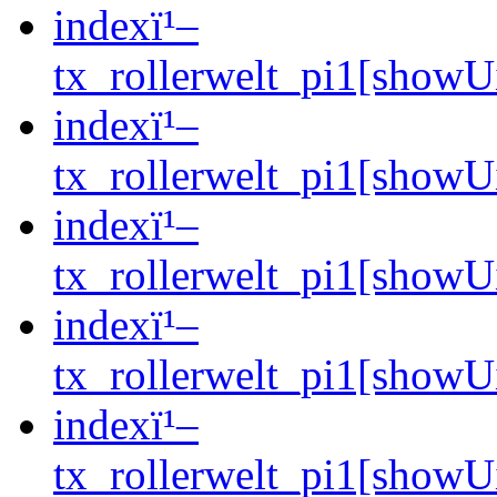
indexï¹–
tx_rollerwelt_pi1[show
indexï¹–
tx_rollerwelt_pi1[show
indexï¹–
tx_rollerwelt_pi1[show
indexï¹–
tx_rollerwelt_pi1[show
indexï¹–
tx_rollerwelt_pi1[show