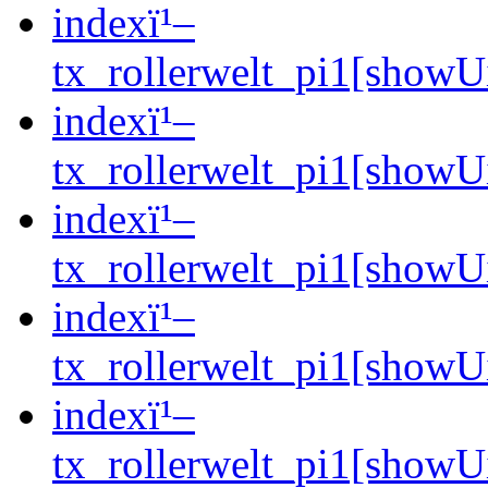
indexï¹–
tx_rollerwelt_pi1[show
indexï¹–
tx_rollerwelt_pi1[show
indexï¹–
tx_rollerwelt_pi1[sho
indexï¹–
tx_rollerwelt_pi1[show
indexï¹–
tx_rollerwelt_pi1[show