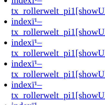
indexï¹–
tx_rollerwelt_pi1[show
indexï¹–
tx_rollerwelt_pi1[show
indexï¹–
tx_rollerwelt_pi1[show
indexï¹–
tx_rollerwelt_pi1[show
indexï¹–
tx_rollerwelt_pi1[show