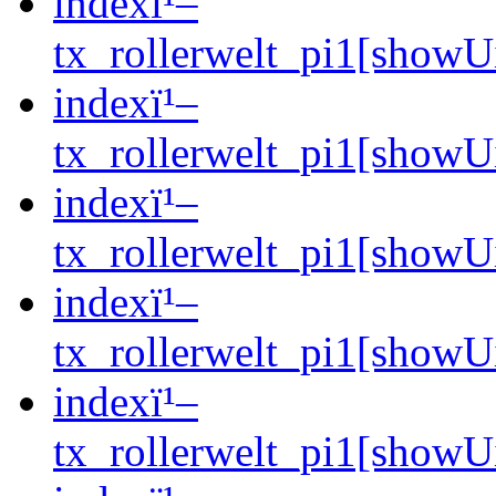
indexï¹–
tx_rollerwelt_pi1[show
indexï¹–
tx_rollerwelt_pi1[show
indexï¹–
tx_rollerwelt_pi1[show
indexï¹–
tx_rollerwelt_pi1[show
indexï¹–
tx_rollerwelt_pi1[show