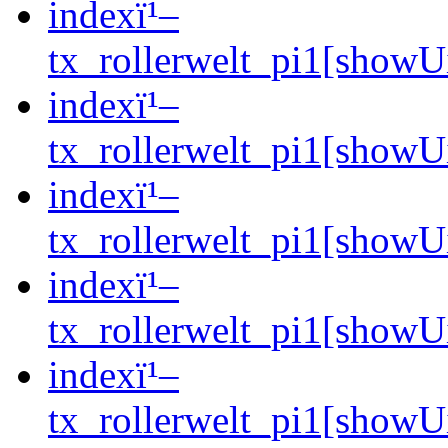
indexï¹–
tx_rollerwelt_pi1[show
indexï¹–
tx_rollerwelt_pi1[show
indexï¹–
tx_rollerwelt_pi1[sho
indexï¹–
tx_rollerwelt_pi1[show
indexï¹–
tx_rollerwelt_pi1[show