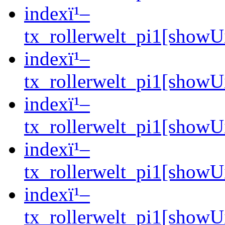
indexï¹–
tx_rollerwelt_pi1[show
indexï¹–
tx_rollerwelt_pi1[show
indexï¹–
tx_rollerwelt_pi1[show
indexï¹–
tx_rollerwelt_pi1[show
indexï¹–
tx_rollerwelt_pi1[show