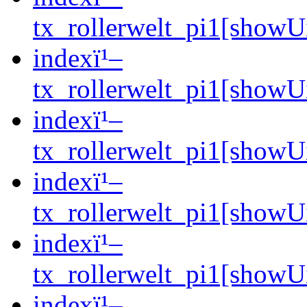
tx_rollerwelt_pi1[show
indexï¹–
tx_rollerwelt_pi1[show
indexï¹–
tx_rollerwelt_pi1[show
indexï¹–
tx_rollerwelt_pi1[show
indexï¹–
tx_rollerwelt_pi1[show
indexï¹–