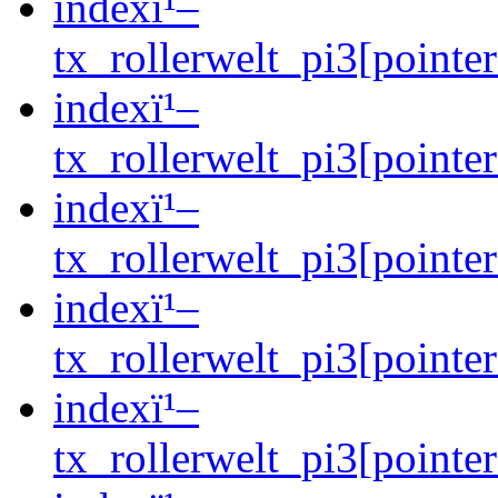
indexï¹–
tx_rollerwelt_pi3[poin
indexï¹–
tx_rollerwelt_pi3[poin
indexï¹–
tx_rollerwelt_pi3[poin
indexï¹–
tx_rollerwelt_pi3[poin
indexï¹–
tx_rollerwelt_pi3[poin