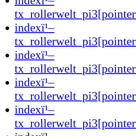
indexï¹–
tx_rollerwelt_pi3[poin
indexï¹–
tx_rollerwelt_pi3[poin
indexï¹–
tx_rollerwelt_pi3[poin
indexï¹–
tx_rollerwelt_pi3[poin
indexï¹–
tx_rollerwelt_pi3[poin