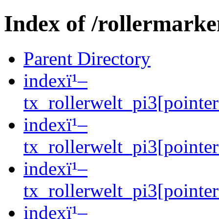
Index of /rollermark
Parent Directory
indexï¹–
tx_rollerwelt_pi3[poin
indexï¹–
tx_rollerwelt_pi3[poin
indexï¹–
tx_rollerwelt_pi3[poin
indexï¹–