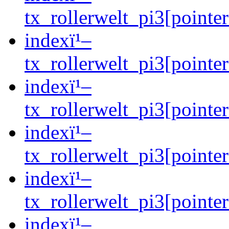
tx_rollerwelt_pi3[poin
indexï¹–
tx_rollerwelt_pi3[poin
indexï¹–
tx_rollerwelt_pi3[poin
indexï¹–
tx_rollerwelt_pi3[poin
indexï¹–
tx_rollerwelt_pi3[poin
indexï¹–