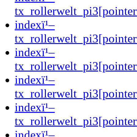
tx_rollerwelt_pi3[poin
indexï¹–
tx_rollerwelt_pi3[poin
indexï¹–
tx_rollerwelt_pi3[poin
indexï¹–
tx_rollerwelt_pi3[poin
indexï¹–
tx_rollerwelt_pi3[poin
indexï¹–