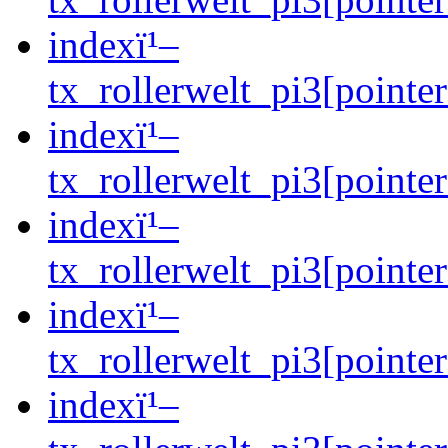
indexï¹–
tx_rollerwelt_pi3[poin
indexï¹–
tx_rollerwelt_pi3[poin
indexï¹–
tx_rollerwelt_pi3[poin
indexï¹–
tx_rollerwelt_pi3[poin
indexï¹–