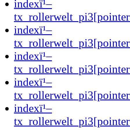
indexï¹–
tx_rollerwelt_pi3[poin
indexï¹–
tx_rollerwelt_pi3[poin
indexï¹–
tx_rollerwelt_pi3[poin
indexï¹–
tx_rollerwelt_pi3[poin
indexï¹–
tx_rollerwelt_pi3[poin