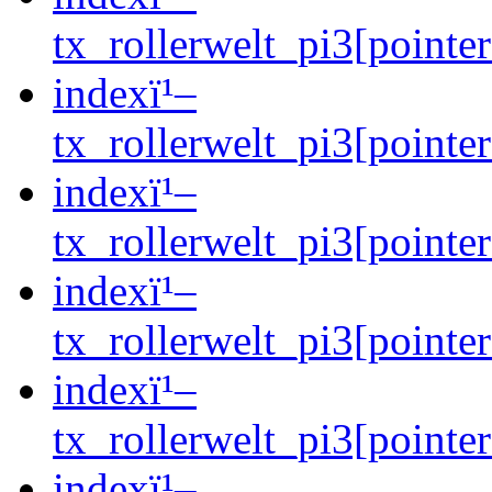
tx_rollerwelt_pi3[poin
indexï¹–
tx_rollerwelt_pi3[poin
indexï¹–
tx_rollerwelt_pi3[poin
indexï¹–
tx_rollerwelt_pi3[poin
indexï¹–
tx_rollerwelt_pi3[poin
indexï¹–