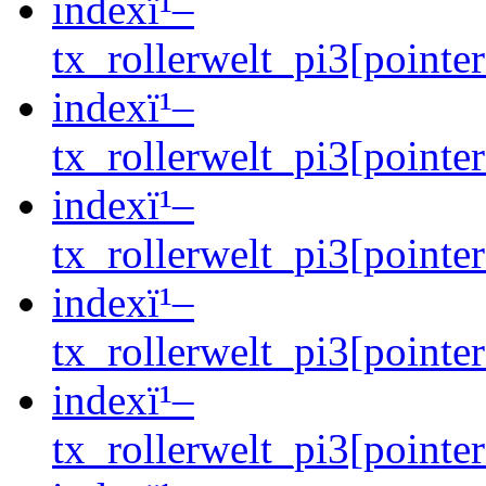
indexï¹–
tx_rollerwelt_pi3[poin
indexï¹–
tx_rollerwelt_pi3[poin
indexï¹–
tx_rollerwelt_pi3[poin
indexï¹–
tx_rollerwelt_pi3[poin
indexï¹–
tx_rollerwelt_pi3[poin