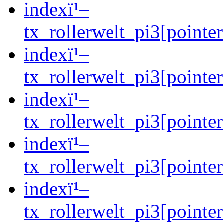
indexï¹–
tx_rollerwelt_pi3[poin
indexï¹–
tx_rollerwelt_pi3[poin
indexï¹–
tx_rollerwelt_pi3[poin
indexï¹–
tx_rollerwelt_pi3[poin
indexï¹–
tx_rollerwelt_pi3[poin