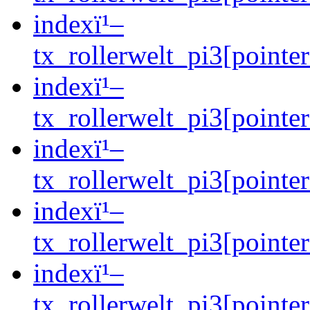
indexï¹–
tx_rollerwelt_pi3[poin
indexï¹–
tx_rollerwelt_pi3[poin
indexï¹–
tx_rollerwelt_pi3[poin
indexï¹–
tx_rollerwelt_pi3[poin
indexï¹–
tx_rollerwelt_pi3[poin