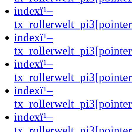
indexï¹–
tx_rollerwelt_pi3[poin
indexï¹–
tx_rollerwelt_pi3[poin
indexï¹–
tx_rollerwelt_pi3[poin
indexï¹–
tx_rollerwelt_pi3[poin
indexï¹–
tx_rollerwelt_pi3[poin