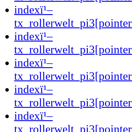
indexï¹–
tx_rollerwelt_pi3[poin
indexï¹–
tx_rollerwelt_pi3[poin
indexï¹–
tx_rollerwelt_pi3[poin
indexï¹–
tx_rollerwelt_pi3[poin
indexï¹–
tx_rollerwelt_pi3[poin