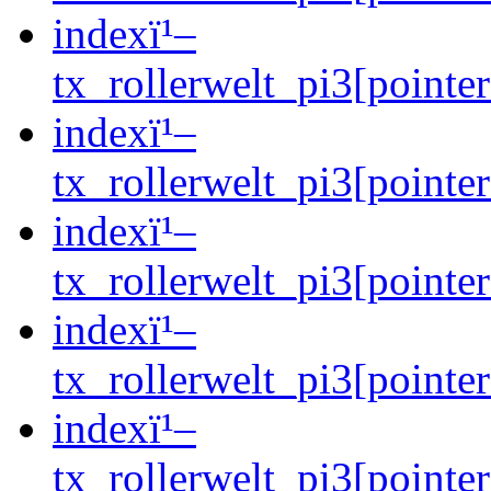
indexï¹–
tx_rollerwelt_pi3[poin
indexï¹–
tx_rollerwelt_pi3[poin
indexï¹–
tx_rollerwelt_pi3[poin
indexï¹–
tx_rollerwelt_pi3[poin
indexï¹–
tx_rollerwelt_pi3[poin