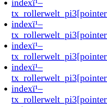
indexï¹–
tx_rollerwelt_pi3[poin
indexï¹–
tx_rollerwelt_pi3[poin
indexï¹–
tx_rollerwelt_pi3[poin
indexï¹–
tx_rollerwelt_pi3[poin
indexï¹–
tx_rollerwelt_pi3[poin