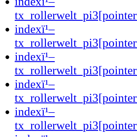
indexï¹–
tx_rollerwelt_pi3[poin
indexï¹–
tx_rollerwelt_pi3[poin
indexï¹–
tx_rollerwelt_pi3[poin
indexï¹–
tx_rollerwelt_pi3[poin
indexï¹–
tx_rollerwelt_pi3[poin