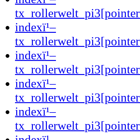
tx_rollerwelt_pi3[poin
indexï¹–
tx_rollerwelt_pi3[poin
indexï¹–
tx_rollerwelt_pi3[poin
indexï¹–
tx_rollerwelt_pi3[poin
indexï¹–
tx_rollerwelt_pi3[poin
indexï¹–