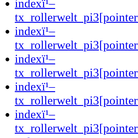
indexï¹–
tx_rollerwelt_pi3[poin
indexï¹–
tx_rollerwelt_pi3[poin
indexï¹–
tx_rollerwelt_pi3[poin
indexï¹–
tx_rollerwelt_pi3[poin
indexï¹–
tx_rollerwelt_pi3[poin