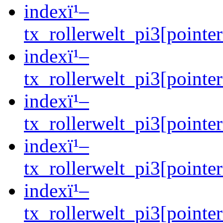
indexï¹–
tx_rollerwelt_pi3[poin
indexï¹–
tx_rollerwelt_pi3[poin
indexï¹–
tx_rollerwelt_pi3[poin
indexï¹–
tx_rollerwelt_pi3[poin
indexï¹–
tx_rollerwelt_pi3[poin