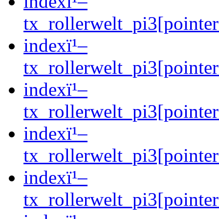
indexï¹–
tx_rollerwelt_pi3[poin
indexï¹–
tx_rollerwelt_pi3[poin
indexï¹–
tx_rollerwelt_pi3[poin
indexï¹–
tx_rollerwelt_pi3[poin
indexï¹–
tx_rollerwelt_pi3[poin