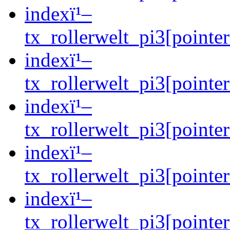
indexï¹–
tx_rollerwelt_pi3[poin
indexï¹–
tx_rollerwelt_pi3[poin
indexï¹–
tx_rollerwelt_pi3[poin
indexï¹–
tx_rollerwelt_pi3[poin
indexï¹–
tx_rollerwelt_pi3[poin