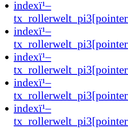
indexï¹–
tx_rollerwelt_pi3[poin
indexï¹–
tx_rollerwelt_pi3[poin
indexï¹–
tx_rollerwelt_pi3[poin
indexï¹–
tx_rollerwelt_pi3[poin
indexï¹–
tx_rollerwelt_pi3[poin