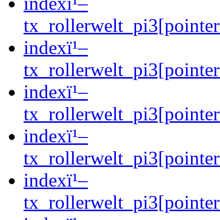
indexï¹–
tx_rollerwelt_pi3[poin
indexï¹–
tx_rollerwelt_pi3[poin
indexï¹–
tx_rollerwelt_pi3[poin
indexï¹–
tx_rollerwelt_pi3[poin
indexï¹–
tx_rollerwelt_pi3[poin