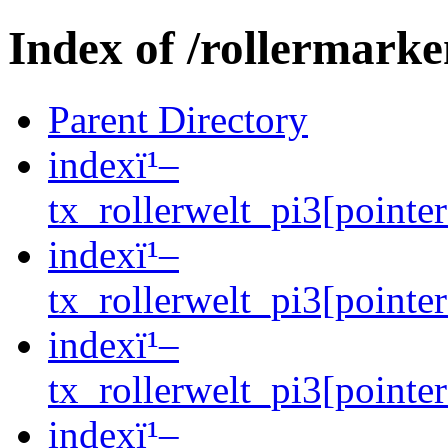
Index of /rollermark
Parent Directory
indexï¹–
tx_rollerwelt_pi3[poin
indexï¹–
tx_rollerwelt_pi3[poin
indexï¹–
tx_rollerwelt_pi3[poin
indexï¹–