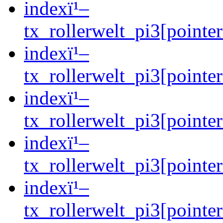
indexï¹–
tx_rollerwelt_pi3[poin
indexï¹–
tx_rollerwelt_pi3[poin
indexï¹–
tx_rollerwelt_pi3[poin
indexï¹–
tx_rollerwelt_pi3[poin
indexï¹–
tx_rollerwelt_pi3[poin