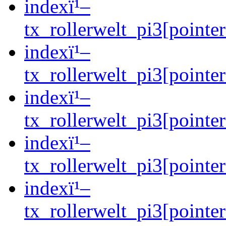
indexï¹–
tx_rollerwelt_pi3[poin
indexï¹–
tx_rollerwelt_pi3[poin
indexï¹–
tx_rollerwelt_pi3[poin
indexï¹–
tx_rollerwelt_pi3[poin
indexï¹–
tx_rollerwelt_pi3[poin