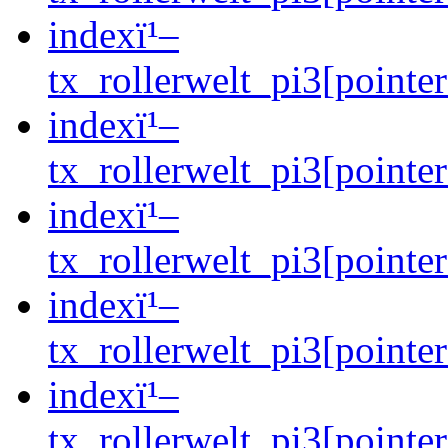
indexï¹–
tx_rollerwelt_pi3[poin
indexï¹–
tx_rollerwelt_pi3[poin
indexï¹–
tx_rollerwelt_pi3[poin
indexï¹–
tx_rollerwelt_pi3[poin
indexï¹–
tx_rollerwelt_pi3[poin