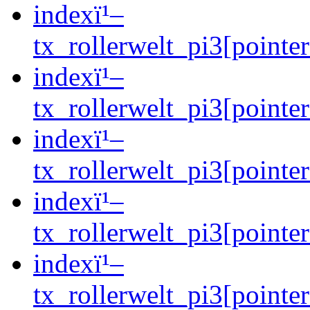
indexï¹–
tx_rollerwelt_pi3[poin
indexï¹–
tx_rollerwelt_pi3[poin
indexï¹–
tx_rollerwelt_pi3[poin
indexï¹–
tx_rollerwelt_pi3[poin
indexï¹–
tx_rollerwelt_pi3[poin