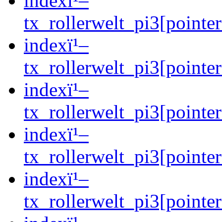
indexï¹–
tx_rollerwelt_pi3[poin
indexï¹–
tx_rollerwelt_pi3[poin
indexï¹–
tx_rollerwelt_pi3[poin
indexï¹–
tx_rollerwelt_pi3[poin
indexï¹–
tx_rollerwelt_pi3[poin