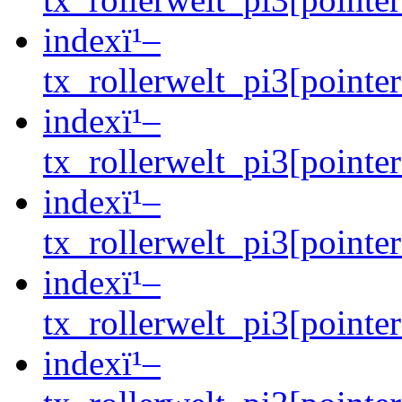
indexï¹–
tx_rollerwelt_pi3[poin
indexï¹–
tx_rollerwelt_pi3[poin
indexï¹–
tx_rollerwelt_pi3[poin
indexï¹–
tx_rollerwelt_pi3[poin
indexï¹–