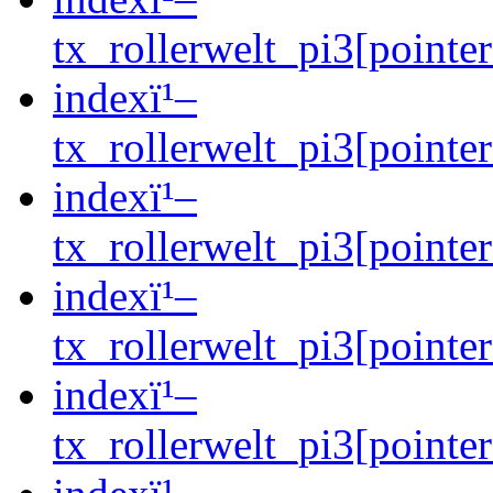
tx_rollerwelt_pi3[poin
indexï¹–
tx_rollerwelt_pi3[poin
indexï¹–
tx_rollerwelt_pi3[poin
indexï¹–
tx_rollerwelt_pi3[poin
indexï¹–
tx_rollerwelt_pi3[poin