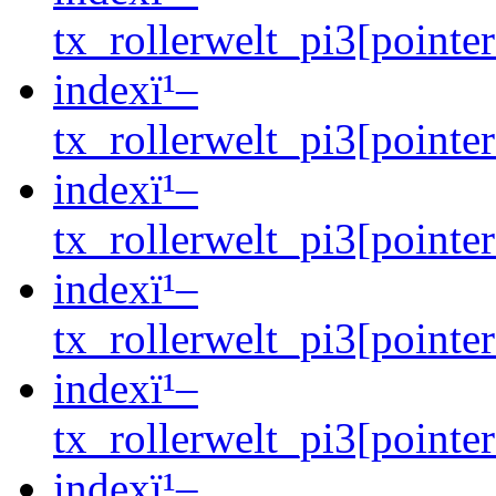
tx_rollerwelt_pi3[poin
indexï¹–
tx_rollerwelt_pi3[poin
indexï¹–
tx_rollerwelt_pi3[poin
indexï¹–
tx_rollerwelt_pi3[poin
indexï¹–
tx_rollerwelt_pi3[poin
indexï¹–