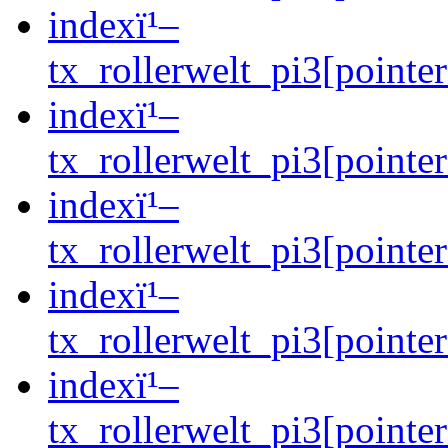
indexï¹–
tx_rollerwelt_pi3[poin
indexï¹–
tx_rollerwelt_pi3[poin
indexï¹–
tx_rollerwelt_pi3[poin
indexï¹–
tx_rollerwelt_pi3[poin
indexï¹–
tx_rollerwelt_pi3[poin