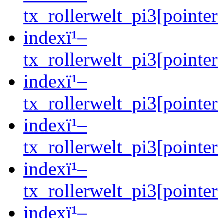
tx_rollerwelt_pi3[poin
indexï¹–
tx_rollerwelt_pi3[poin
indexï¹–
tx_rollerwelt_pi3[poin
indexï¹–
tx_rollerwelt_pi3[poin
indexï¹–
tx_rollerwelt_pi3[poin
indexï¹–