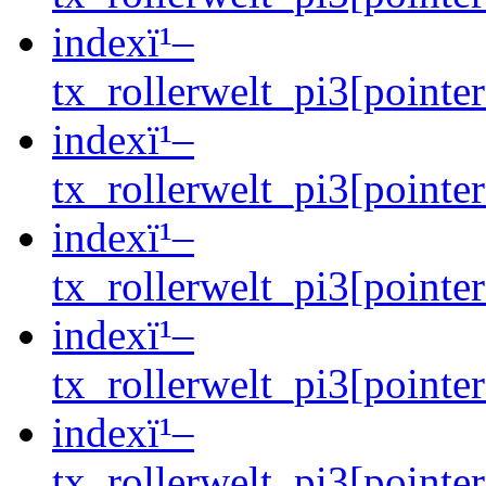
indexï¹–
tx_rollerwelt_pi3[poin
indexï¹–
tx_rollerwelt_pi3[poi
indexï¹–
tx_rollerwelt_pi3[poin
indexï¹–
tx_rollerwelt_pi3[poin
indexï¹–
tx_rollerwelt_pi3[poin