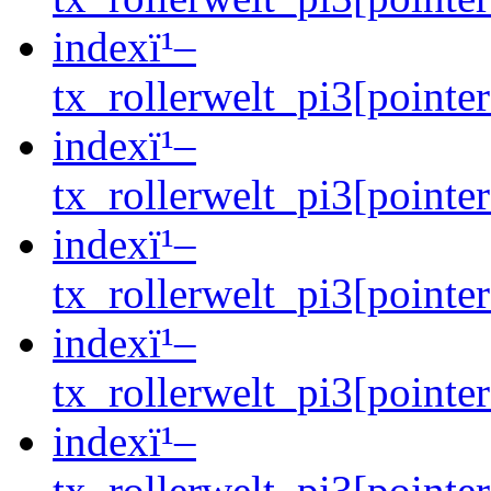
indexï¹–
tx_rollerwelt_pi3[poin
indexï¹–
tx_rollerwelt_pi3[poin
indexï¹–
tx_rollerwelt_pi3[poin
indexï¹–
tx_rollerwelt_pi3[poin
indexï¹–
tx_rollerwelt_pi3[poin