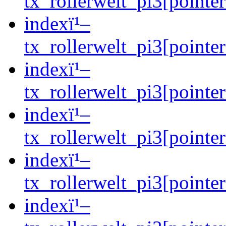
tx_rollerwelt_pi3[poin
indexï¹–
tx_rollerwelt_pi3[poin
indexï¹–
tx_rollerwelt_pi3[poin
indexï¹–
tx_rollerwelt_pi3[poin
indexï¹–
tx_rollerwelt_pi3[poin
indexï¹–