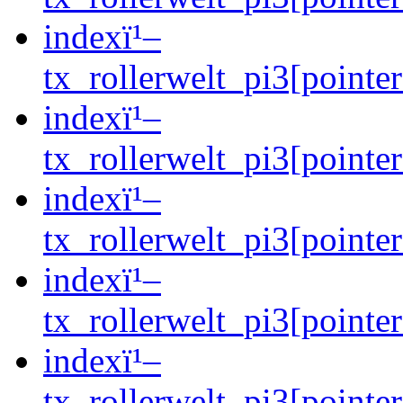
indexï¹–
tx_rollerwelt_pi3[poin
indexï¹–
tx_rollerwelt_pi3[poin
indexï¹–
tx_rollerwelt_pi3[poin
indexï¹–
tx_rollerwelt_pi3[poin
indexï¹–
tx_rollerwelt_pi3[poin