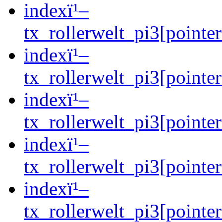
indexï¹–
tx_rollerwelt_pi3[poin
indexï¹–
tx_rollerwelt_pi3[poin
indexï¹–
tx_rollerwelt_pi3[poin
indexï¹–
tx_rollerwelt_pi3[poin
indexï¹–
tx_rollerwelt_pi3[poin