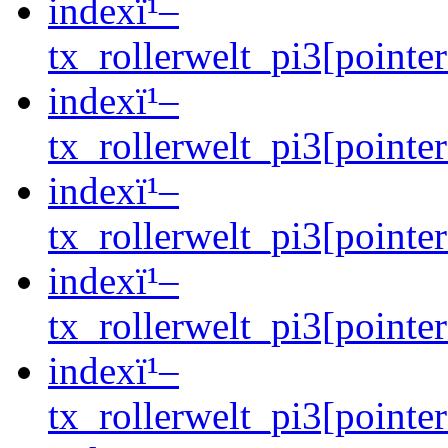
indexï¹–
tx_rollerwelt_pi3[poin
indexï¹–
tx_rollerwelt_pi3[poin
indexï¹–
tx_rollerwelt_pi3[poin
indexï¹–
tx_rollerwelt_pi3[poin
indexï¹–
tx_rollerwelt_pi3[poin