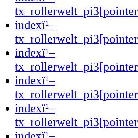
tx_rollerwelt_pi3[poin
indexï¹–
tx_rollerwelt_pi3[poin
indexï¹–
tx_rollerwelt_pi3[poin
indexï¹–
tx_rollerwelt_pi3[poin
indexï¹–
tx_rollerwelt_pi3[poin
indexï¹–