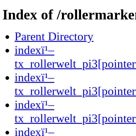
Index of /rollermark
Parent Directory
indexï¹–
tx_rollerwelt_pi3[poin
indexï¹–
tx_rollerwelt_pi3[poin
indexï¹–
tx_rollerwelt_pi3[poin
indexï¹–