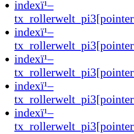
indexï¹–
tx_rollerwelt_pi3[poin
indexï¹–
tx_rollerwelt_pi3[poin
indexï¹–
tx_rollerwelt_pi3[poin
indexï¹–
tx_rollerwelt_pi3[poin
indexï¹–
tx_rollerwelt_pi3[poin