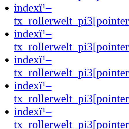
indexï¹–
tx_rollerwelt_pi3[poin
indexï¹–
tx_rollerwelt_pi3[poin
indexï¹–
tx_rollerwelt_pi3[poin
indexï¹–
tx_rollerwelt_pi3[poin
indexï¹–
tx_rollerwelt_pi3[poin