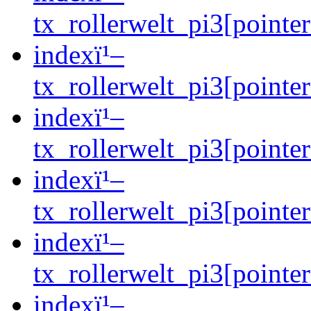
tx_rollerwelt_pi3[poin
indexï¹–
tx_rollerwelt_pi3[poin
indexï¹–
tx_rollerwelt_pi3[poin
indexï¹–
tx_rollerwelt_pi3[poin
indexï¹–
tx_rollerwelt_pi3[poin
indexï¹–