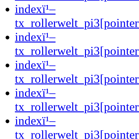
indexï¹–
tx_rollerwelt_pi3[poin
indexï¹–
tx_rollerwelt_pi3[poin
indexï¹–
tx_rollerwelt_pi3[poin
indexï¹–
tx_rollerwelt_pi3[poin
indexï¹–
tx_rollerwelt_pi3[poin