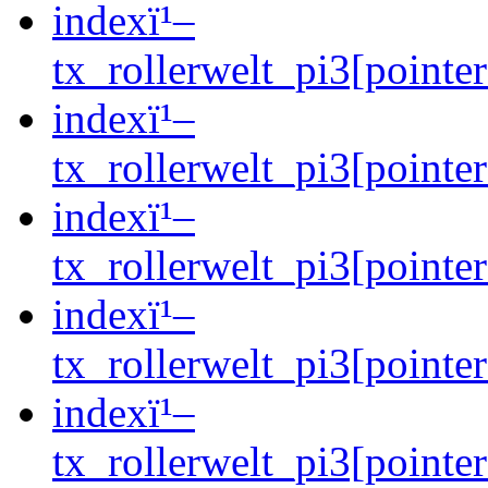
indexï¹–
tx_rollerwelt_pi3[poin
indexï¹–
tx_rollerwelt_pi3[poin
indexï¹–
tx_rollerwelt_pi3[poin
indexï¹–
tx_rollerwelt_pi3[poin
indexï¹–
tx_rollerwelt_pi3[poin