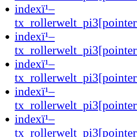
indexï¹–
tx_rollerwelt_pi3[poin
indexï¹–
tx_rollerwelt_pi3[poin
indexï¹–
tx_rollerwelt_pi3[poin
indexï¹–
tx_rollerwelt_pi3[poin
indexï¹–
tx_rollerwelt_pi3[poin