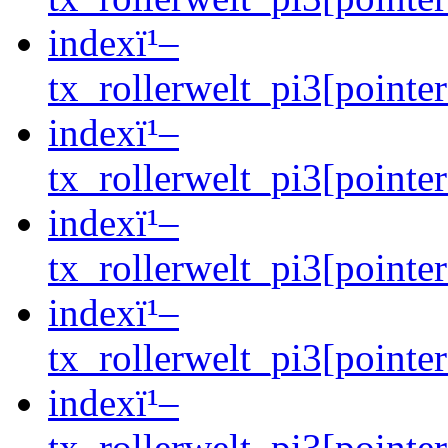
indexï¹–
tx_rollerwelt_pi3[poin
indexï¹–
tx_rollerwelt_pi3[poin
indexï¹–
tx_rollerwelt_pi3[poin
indexï¹–
tx_rollerwelt_pi3[poin
indexï¹–
tx_rollerwelt_pi3[poin