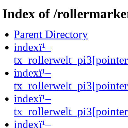
Index of /rollermark
Parent Directory
indexï¹–
tx_rollerwelt_pi3[poin
indexï¹–
tx_rollerwelt_pi3[poin
indexï¹–
tx_rollerwelt_pi3[poin
indexï¹–