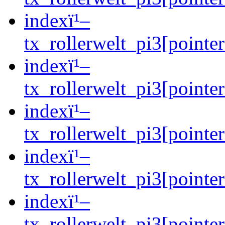
indexï¹–
tx_rollerwelt_pi3[poin
indexï¹–
tx_rollerwelt_pi3[poin
indexï¹–
tx_rollerwelt_pi3[poin
indexï¹–
tx_rollerwelt_pi3[poin
indexï¹–
tx_rollerwelt_pi3[poin