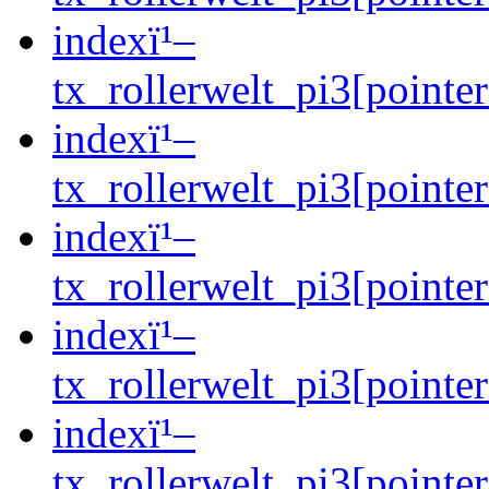
indexï¹–
tx_rollerwelt_pi3[poin
indexï¹–
tx_rollerwelt_pi3[poin
indexï¹–
tx_rollerwelt_pi3[poin
indexï¹–
tx_rollerwelt_pi3[poin
indexï¹–
tx_rollerwelt_pi3[poin