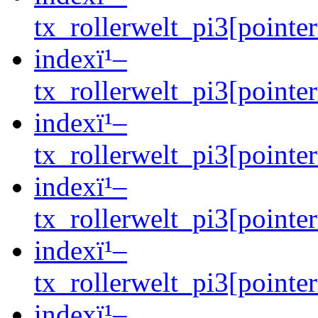
tx_rollerwelt_pi3[poin
indexï¹–
tx_rollerwelt_pi3[poin
indexï¹–
tx_rollerwelt_pi3[poin
indexï¹–
tx_rollerwelt_pi3[poin
indexï¹–
tx_rollerwelt_pi3[poin
indexï¹–