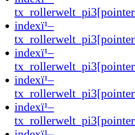
tx_rollerwelt_pi3[poin
indexï¹–
tx_rollerwelt_pi3[poin
indexï¹–
tx_rollerwelt_pi3[poin
indexï¹–
tx_rollerwelt_pi3[poin
indexï¹–
tx_rollerwelt_pi3[poin
indexï¹–