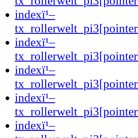
tx_rollerwelt_pi3[poin
indexï¹–
tx_rollerwelt_pi3[poin
indexï¹–
tx_rollerwelt_pi3[poin
indexï¹–
tx_rollerwelt_pi3[poin
indexï¹–
tx_rollerwelt_pi3[poin
indexï¹–