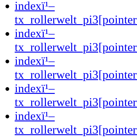
indexï¹–
tx_rollerwelt_pi3[poin
indexï¹–
tx_rollerwelt_pi3[poin
indexï¹–
tx_rollerwelt_pi3[poin
indexï¹–
tx_rollerwelt_pi3[poin
indexï¹–
tx_rollerwelt_pi3[poin