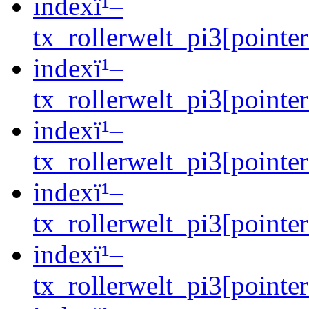
indexï¹–
tx_rollerwelt_pi3[poin
indexï¹–
tx_rollerwelt_pi3[poin
indexï¹–
tx_rollerwelt_pi3[poin
indexï¹–
tx_rollerwelt_pi3[poin
indexï¹–
tx_rollerwelt_pi3[poin