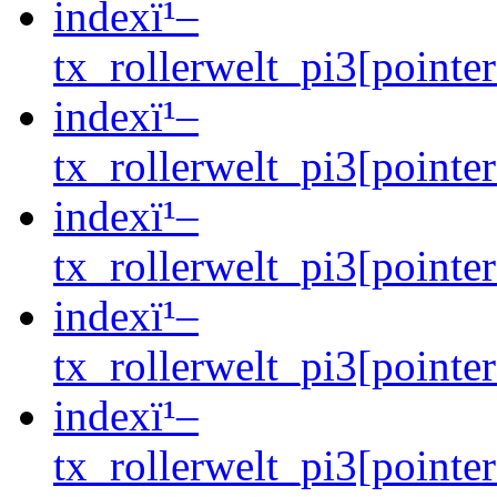
indexï¹–
tx_rollerwelt_pi3[poin
indexï¹–
tx_rollerwelt_pi3[poin
indexï¹–
tx_rollerwelt_pi3[poin
indexï¹–
tx_rollerwelt_pi3[poin
indexï¹–
tx_rollerwelt_pi3[poin