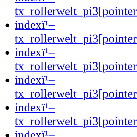
tx_rollerwelt_pi3[poin
indexï¹–
tx_rollerwelt_pi3[poin
indexï¹–
tx_rollerwelt_pi3[poin
indexï¹–
tx_rollerwelt_pi3[poin
indexï¹–
tx_rollerwelt_pi3[poin
indexï¹–