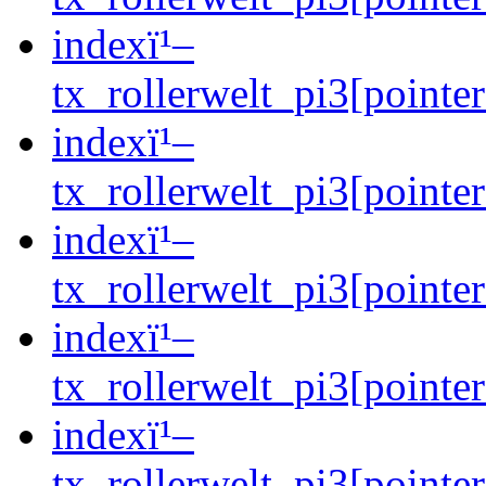
indexï¹–
tx_rollerwelt_pi3[poin
indexï¹–
tx_rollerwelt_pi3[poin
indexï¹–
tx_rollerwelt_pi3[poin
indexï¹–
tx_rollerwelt_pi3[poin
indexï¹–
tx_rollerwelt_pi3[poin