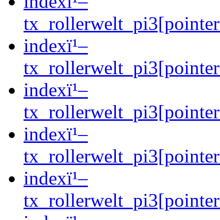
indexï¹–
tx_rollerwelt_pi3[poin
indexï¹–
tx_rollerwelt_pi3[poin
indexï¹–
tx_rollerwelt_pi3[poin
indexï¹–
tx_rollerwelt_pi3[poin
indexï¹–
tx_rollerwelt_pi3[poin