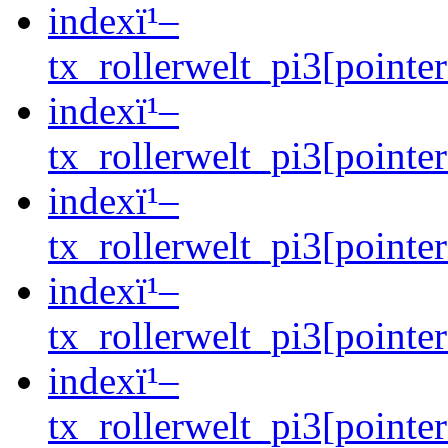
indexï¹–
tx_rollerwelt_pi3[poin
indexï¹–
tx_rollerwelt_pi3[poin
indexï¹–
tx_rollerwelt_pi3[poin
indexï¹–
tx_rollerwelt_pi3[poin
indexï¹–
tx_rollerwelt_pi3[poin