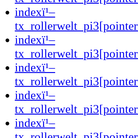
indexï¹–
tx_rollerwelt_pi3[poin
indexï¹–
tx_rollerwelt_pi3[poi
indexï¹–
tx_rollerwelt_pi3[poin
indexï¹–
tx_rollerwelt_pi3[poin
indexï¹–
tx_rollerwelt_pi3[poin