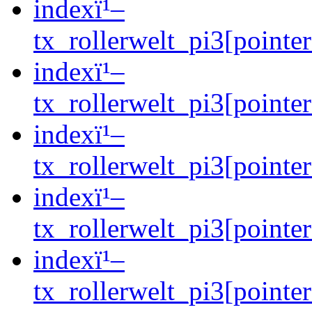
indexï¹–
tx_rollerwelt_pi3[poin
indexï¹–
tx_rollerwelt_pi3[poin
indexï¹–
tx_rollerwelt_pi3[poin
indexï¹–
tx_rollerwelt_pi3[poin
indexï¹–
tx_rollerwelt_pi3[poin