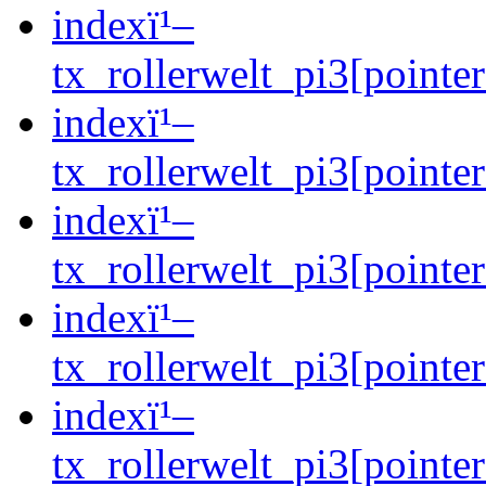
indexï¹–
tx_rollerwelt_pi3[poin
indexï¹–
tx_rollerwelt_pi3[poin
indexï¹–
tx_rollerwelt_pi3[poin
indexï¹–
tx_rollerwelt_pi3[poin
indexï¹–
tx_rollerwelt_pi3[poin