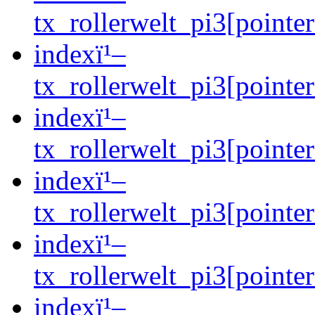
tx_rollerwelt_pi3[poin
indexï¹–
tx_rollerwelt_pi3[poin
indexï¹–
tx_rollerwelt_pi3[poin
indexï¹–
tx_rollerwelt_pi3[poin
indexï¹–
tx_rollerwelt_pi3[poin
indexï¹–