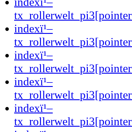
indexï¹–
tx_rollerwelt_pi3[poin
indexï¹–
tx_rollerwelt_pi3[poin
indexï¹–
tx_rollerwelt_pi3[poin
indexï¹–
tx_rollerwelt_pi3[poin
indexï¹–
tx_rollerwelt_pi3[poin