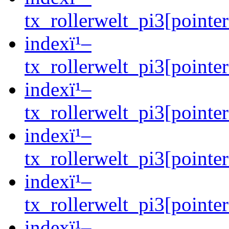
tx_rollerwelt_pi3[poin
indexï¹–
tx_rollerwelt_pi3[poin
indexï¹–
tx_rollerwelt_pi3[poin
indexï¹–
tx_rollerwelt_pi3[poin
indexï¹–
tx_rollerwelt_pi3[poin
indexï¹–