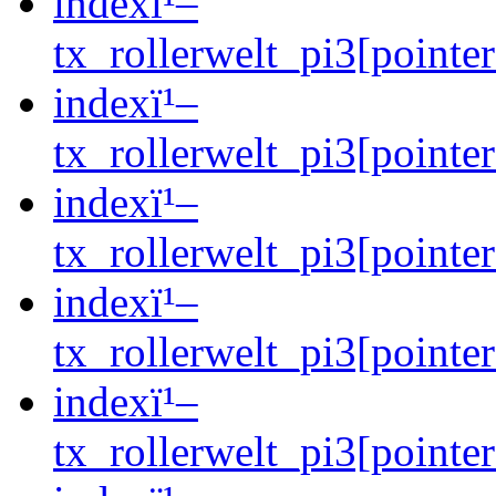
indexï¹–
tx_rollerwelt_pi3[poin
indexï¹–
tx_rollerwelt_pi3[poin
indexï¹–
tx_rollerwelt_pi3[poin
indexï¹–
tx_rollerwelt_pi3[poin
indexï¹–
tx_rollerwelt_pi3[poin