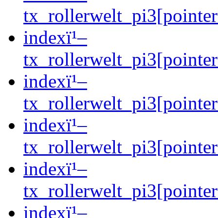
tx_rollerwelt_pi3[poin
indexï¹–
tx_rollerwelt_pi3[poin
indexï¹–
tx_rollerwelt_pi3[poin
indexï¹–
tx_rollerwelt_pi3[poin
indexï¹–
tx_rollerwelt_pi3[poin
indexï¹–