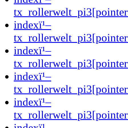
tx_rollerwelt_pi3[poin
indexï¹–
tx_rollerwelt_pi3[poin
indexï¹–
tx_rollerwelt_pi3[poin
indexï¹–
tx_rollerwelt_pi3[poin
indexï¹–
tx_rollerwelt_pi3[poin
indexï¹–