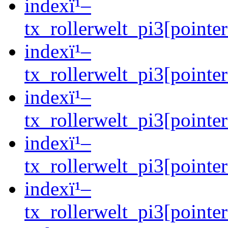
indexï¹–
tx_rollerwelt_pi3[poin
indexï¹–
tx_rollerwelt_pi3[poin
indexï¹–
tx_rollerwelt_pi3[poin
indexï¹–
tx_rollerwelt_pi3[poin
indexï¹–
tx_rollerwelt_pi3[poin