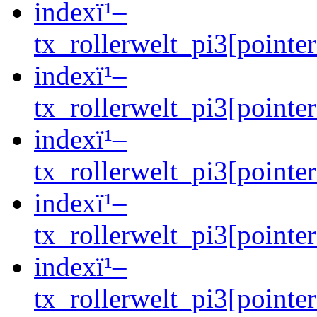
indexï¹–
tx_rollerwelt_pi3[poin
indexï¹–
tx_rollerwelt_pi3[poin
indexï¹–
tx_rollerwelt_pi3[poin
indexï¹–
tx_rollerwelt_pi3[poin
indexï¹–
tx_rollerwelt_pi3[poin