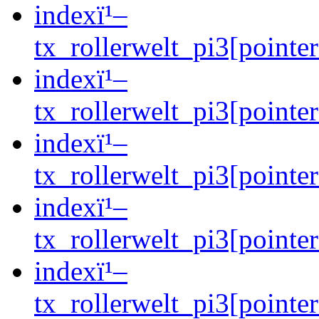
indexï¹–
tx_rollerwelt_pi3[poin
indexï¹–
tx_rollerwelt_pi3[poin
indexï¹–
tx_rollerwelt_pi3[poin
indexï¹–
tx_rollerwelt_pi3[poin
indexï¹–
tx_rollerwelt_pi3[poin