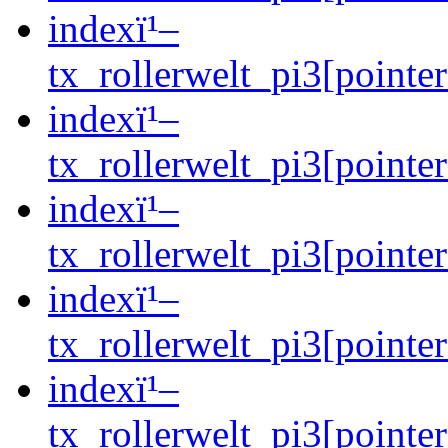
indexï¹–
tx_rollerwelt_pi3[poin
indexï¹–
tx_rollerwelt_pi3[poin
indexï¹–
tx_rollerwelt_pi3[poin
indexï¹–
tx_rollerwelt_pi3[poin
indexï¹–
tx_rollerwelt_pi3[poin