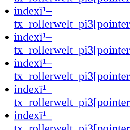
indexï¹–
tx_rollerwelt_pi3[poin
indexï¹–
tx_rollerwelt_pi3[poin
indexï¹–
tx_rollerwelt_pi3[poin
indexï¹–
tx_rollerwelt_pi3[poin
indexï¹–
tx_rollerwelt_pi3[poin