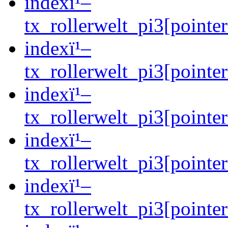
indexï¹–
tx_rollerwelt_pi3[poin
indexï¹–
tx_rollerwelt_pi3[poin
indexï¹–
tx_rollerwelt_pi3[poin
indexï¹–
tx_rollerwelt_pi3[poin
indexï¹–
tx_rollerwelt_pi3[poin