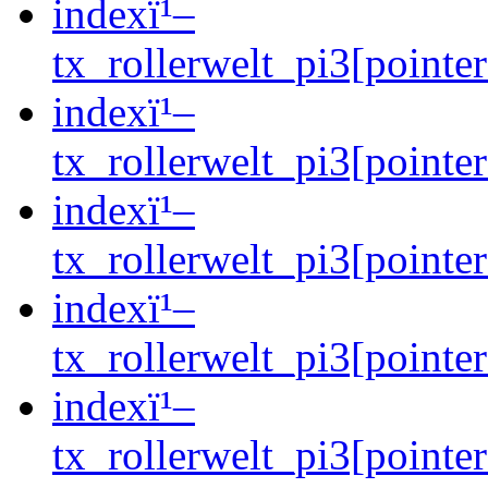
indexï¹–
tx_rollerwelt_pi3[poin
indexï¹–
tx_rollerwelt_pi3[poin
indexï¹–
tx_rollerwelt_pi3[poin
indexï¹–
tx_rollerwelt_pi3[poin
indexï¹–
tx_rollerwelt_pi3[poin