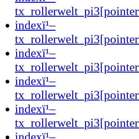
tx_rollerwelt_pi3[poin
indexï¹–
tx_rollerwelt_pi3[poin
indexï¹–
tx_rollerwelt_pi3[poin
indexï¹–
tx_rollerwelt_pi3[poin
indexï¹–
tx_rollerwelt_pi3[poin
indexï¹–