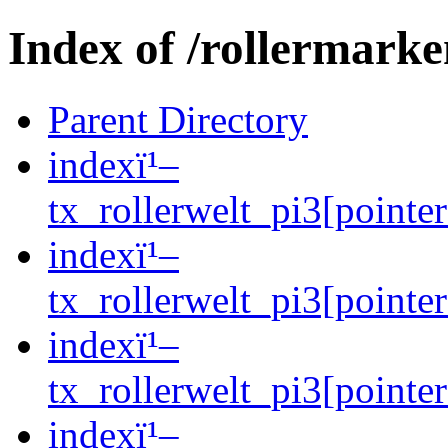
Index of /rollermark
Parent Directory
indexï¹–
tx_rollerwelt_pi3[poin
indexï¹–
tx_rollerwelt_pi3[poin
indexï¹–
tx_rollerwelt_pi3[poin
indexï¹–