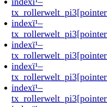
indexï¹–
tx_rollerwelt_pi3[poin
indexï¹–
tx_rollerwelt_pi3[poin
indexï¹–
tx_rollerwelt_pi3[poin
indexï¹–
tx_rollerwelt_pi3[poin
indexï¹–
tx_rollerwelt_pi3[poin