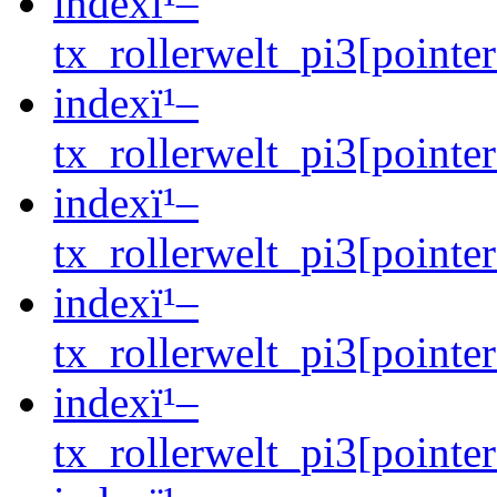
indexï¹–
tx_rollerwelt_pi3[poin
indexï¹–
tx_rollerwelt_pi3[poin
indexï¹–
tx_rollerwelt_pi3[poin
indexï¹–
tx_rollerwelt_pi3[poin
indexï¹–
tx_rollerwelt_pi3[poin