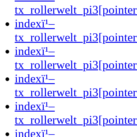
tx_rollerwelt_pi3[poin
indexï¹–
tx_rollerwelt_pi3[poin
indexï¹–
tx_rollerwelt_pi3[poin
indexï¹–
tx_rollerwelt_pi3[poin
indexï¹–
tx_rollerwelt_pi3[poin
indexï¹–