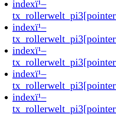
indexï¹–
tx_rollerwelt_pi3[poin
indexï¹–
tx_rollerwelt_pi3[poin
indexï¹–
tx_rollerwelt_pi3[poin
indexï¹–
tx_rollerwelt_pi3[poin
indexï¹–
tx_rollerwelt_pi3[poin