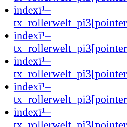
indexï¹–
tx_rollerwelt_pi3[poin
indexï¹–
tx_rollerwelt_pi3[poin
indexï¹–
tx_rollerwelt_pi3[poin
indexï¹–
tx_rollerwelt_pi3[poin
indexï¹–
tx_rollerwelt_pi3[poin