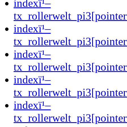
indexï¹–
tx_rollerwelt_pi3[poin
indexï¹–
tx_rollerwelt_pi3[poin
indexï¹–
tx_rollerwelt_pi3[poin
indexï¹–
tx_rollerwelt_pi3[poin
indexï¹–
tx_rollerwelt_pi3[poin