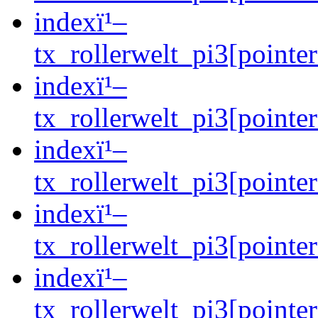
indexï¹–
tx_rollerwelt_pi3[poin
indexï¹–
tx_rollerwelt_pi3[poin
indexï¹–
tx_rollerwelt_pi3[poin
indexï¹–
tx_rollerwelt_pi3[poin
indexï¹–
tx_rollerwelt_pi3[poin