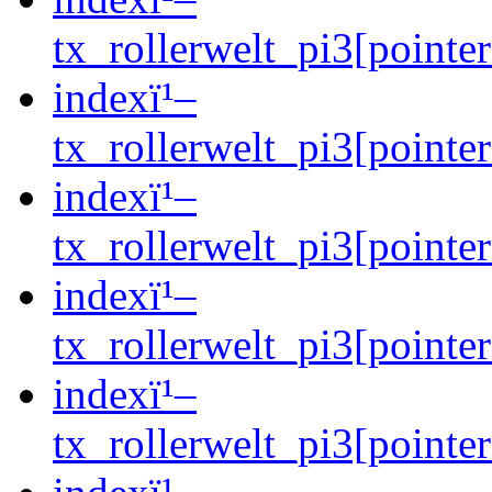
tx_rollerwelt_pi3[poin
indexï¹–
tx_rollerwelt_pi3[poin
indexï¹–
tx_rollerwelt_pi3[poin
indexï¹–
tx_rollerwelt_pi3[poin
indexï¹–
tx_rollerwelt_pi3[poin