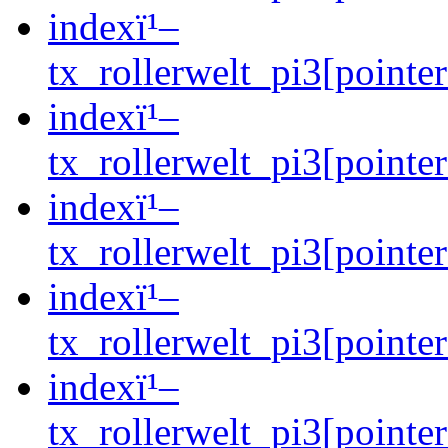
indexï¹–
tx_rollerwelt_pi3[poin
indexï¹–
tx_rollerwelt_pi3[poin
indexï¹–
tx_rollerwelt_pi3[poin
indexï¹–
tx_rollerwelt_pi3[poin
indexï¹–
tx_rollerwelt_pi3[poin