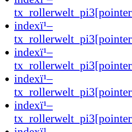
tx_rollerwelt_pi3[poin
indexï¹–
tx_rollerwelt_pi3[poin
indexï¹–
tx_rollerwelt_pi3[poin
indexï¹–
tx_rollerwelt_pi3[poin
indexï¹–
tx_rollerwelt_pi3[poin
indexï¹–