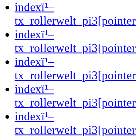
indexï¹–
tx_rollerwelt_pi3[poin
indexï¹–
tx_rollerwelt_pi3[poin
indexï¹–
tx_rollerwelt_pi3[poin
indexï¹–
tx_rollerwelt_pi3[poin
indexï¹–
tx_rollerwelt_pi3[poin