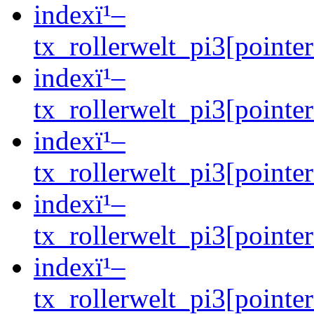
indexï¹–
tx_rollerwelt_pi3[poin
indexï¹–
tx_rollerwelt_pi3[poin
indexï¹–
tx_rollerwelt_pi3[poin
indexï¹–
tx_rollerwelt_pi3[poin
indexï¹–
tx_rollerwelt_pi3[poin