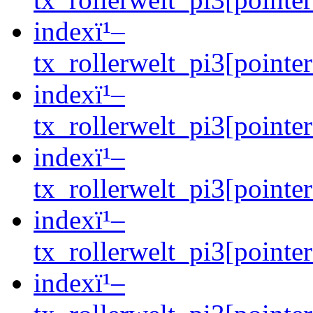
indexï¹–
tx_rollerwelt_pi3[poin
indexï¹–
tx_rollerwelt_pi3[poin
indexï¹–
tx_rollerwelt_pi3[poin
indexï¹–
tx_rollerwelt_pi3[poin
indexï¹–