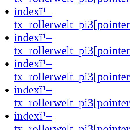
indexï¹–
tx_rollerwelt_pi3[poin
indexï¹–
tx_rollerwelt_pi3[poi
indexï¹–
tx_rollerwelt_pi3[poin
indexï¹–
tx_rollerwelt_pi3[poin
indexï¹–
tx_rollerwelt_pi3[poin