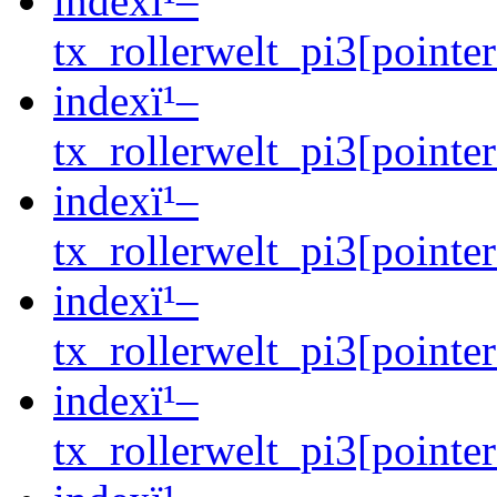
indexï¹–
tx_rollerwelt_pi3[poin
indexï¹–
tx_rollerwelt_pi3[poin
indexï¹–
tx_rollerwelt_pi3[poin
indexï¹–
tx_rollerwelt_pi3[poin
indexï¹–
tx_rollerwelt_pi3[poin