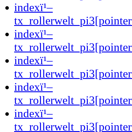
indexï¹–
tx_rollerwelt_pi3[poin
indexï¹–
tx_rollerwelt_pi3[poin
indexï¹–
tx_rollerwelt_pi3[poin
indexï¹–
tx_rollerwelt_pi3[poin
indexï¹–
tx_rollerwelt_pi3[poin