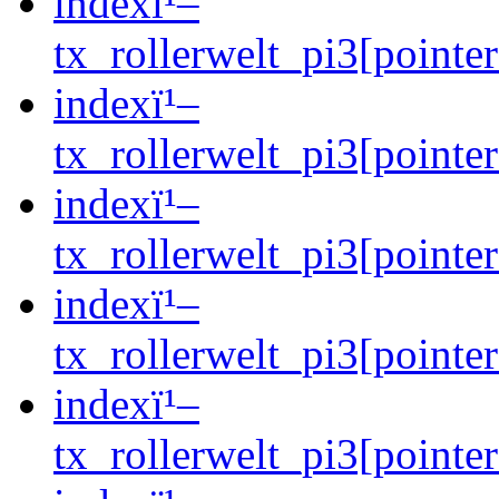
indexï¹–
tx_rollerwelt_pi3[poin
indexï¹–
tx_rollerwelt_pi3[poin
indexï¹–
tx_rollerwelt_pi3[poin
indexï¹–
tx_rollerwelt_pi3[poin
indexï¹–
tx_rollerwelt_pi3[poin