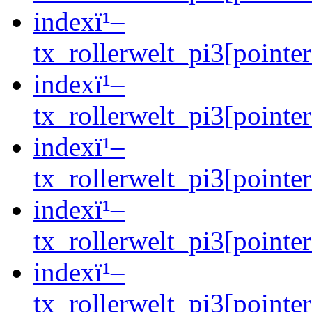
indexï¹–
tx_rollerwelt_pi3[poin
indexï¹–
tx_rollerwelt_pi3[poin
indexï¹–
tx_rollerwelt_pi3[poin
indexï¹–
tx_rollerwelt_pi3[poin
indexï¹–
tx_rollerwelt_pi3[poin