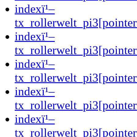
indexï¹–
tx_rollerwelt_pi3[poin
indexï¹–
tx_rollerwelt_pi3[poin
indexï¹–
tx_rollerwelt_pi3[poin
indexï¹–
tx_rollerwelt_pi3[poin
indexï¹–
tx_rollerwelt_pi3[poin