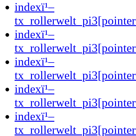
indexï¹–
tx_rollerwelt_pi3[poin
indexï¹–
tx_rollerwelt_pi3[poin
indexï¹–
tx_rollerwelt_pi3[poin
indexï¹–
tx_rollerwelt_pi3[poin
indexï¹–
tx_rollerwelt_pi3[poin