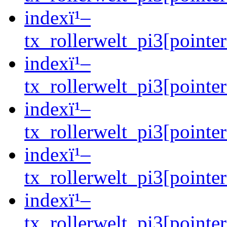
indexï¹–
tx_rollerwelt_pi3[poin
indexï¹–
tx_rollerwelt_pi3[poin
indexï¹–
tx_rollerwelt_pi3[poin
indexï¹–
tx_rollerwelt_pi3[poin
indexï¹–
tx_rollerwelt_pi3[poin