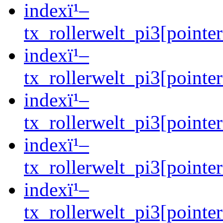
indexï¹–
tx_rollerwelt_pi3[poin
indexï¹–
tx_rollerwelt_pi3[poin
indexï¹–
tx_rollerwelt_pi3[poin
indexï¹–
tx_rollerwelt_pi3[poin
indexï¹–
tx_rollerwelt_pi3[poin