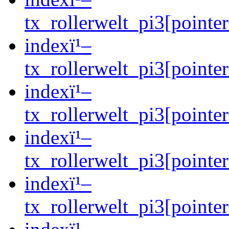
tx_rollerwelt_pi3[poin
indexï¹–
tx_rollerwelt_pi3[poin
indexï¹–
tx_rollerwelt_pi3[poin
indexï¹–
tx_rollerwelt_pi3[poin
indexï¹–
tx_rollerwelt_pi3[poin