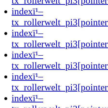
tx_rollerwelt_pi3[poin
indexï¹–
tx_rollerwelt_pi3[poin
indexï¹–
tx_rollerwelt_pi3[poin
indexï¹–
tx_rollerwelt_pi3[poin
indexï¹–
tx_rollerwelt_pi3[poin
indexï¹–