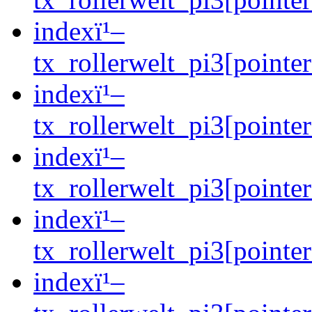
indexï¹–
tx_rollerwelt_pi3[poin
indexï¹–
tx_rollerwelt_pi3[poin
indexï¹–
tx_rollerwelt_pi3[poin
indexï¹–
tx_rollerwelt_pi3[poin
indexï¹–