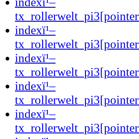
indexï¹–
tx_rollerwelt_pi3[poin
indexï¹–
tx_rollerwelt_pi3[poin
indexï¹–
tx_rollerwelt_pi3[poin
indexï¹–
tx_rollerwelt_pi3[poin
indexï¹–
tx_rollerwelt_pi3[poin