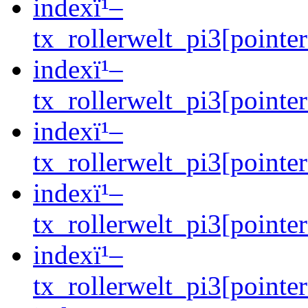
indexï¹–
tx_rollerwelt_pi3[poin
indexï¹–
tx_rollerwelt_pi3[poin
indexï¹–
tx_rollerwelt_pi3[poin
indexï¹–
tx_rollerwelt_pi3[poin
indexï¹–
tx_rollerwelt_pi3[poin