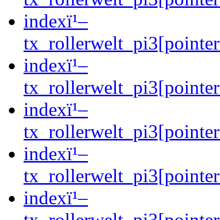
indexï¹–
tx_rollerwelt_pi3[poin
indexï¹–
tx_rollerwelt_pi3[poin
indexï¹–
tx_rollerwelt_pi3[poin
indexï¹–
tx_rollerwelt_pi3[poin
indexï¹–
tx_rollerwelt_pi3[poin