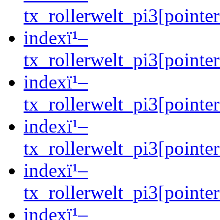
tx_rollerwelt_pi3[poin
indexï¹–
tx_rollerwelt_pi3[poin
indexï¹–
tx_rollerwelt_pi3[poin
indexï¹–
tx_rollerwelt_pi3[poin
indexï¹–
tx_rollerwelt_pi3[poin
indexï¹–