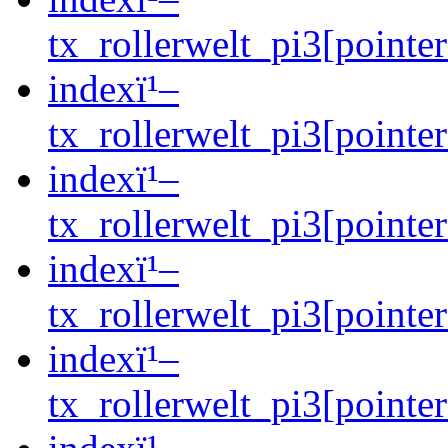
tx_rollerwelt_pi3[poin
indexï¹–
tx_rollerwelt_pi3[poin
indexï¹–
tx_rollerwelt_pi3[poin
indexï¹–
tx_rollerwelt_pi3[poin
indexï¹–
tx_rollerwelt_pi3[poin