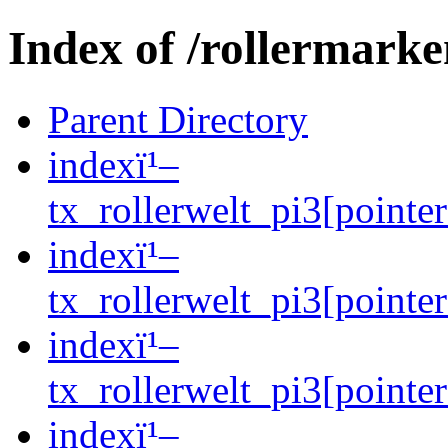
Index of /rollermark
Parent Directory
indexï¹–
tx_rollerwelt_pi3[poin
indexï¹–
tx_rollerwelt_pi3[poin
indexï¹–
tx_rollerwelt_pi3[poin
indexï¹–