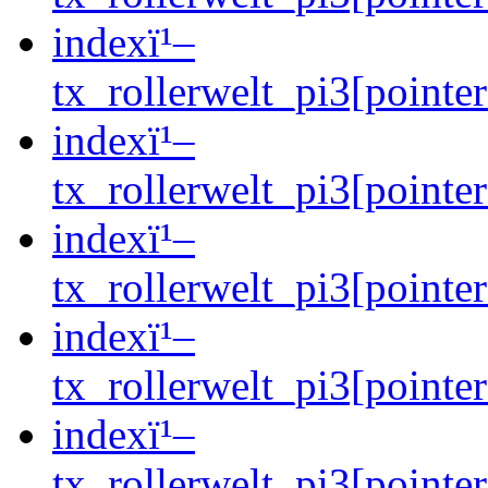
indexï¹–
tx_rollerwelt_pi3[poin
indexï¹–
tx_rollerwelt_pi3[poi
indexï¹–
tx_rollerwelt_pi3[poin
indexï¹–
tx_rollerwelt_pi3[poin
indexï¹–
tx_rollerwelt_pi3[poin