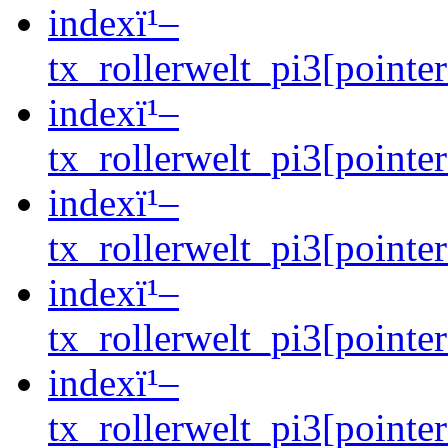
indexï¹–
tx_rollerwelt_pi3[poin
indexï¹–
tx_rollerwelt_pi3[poin
indexï¹–
tx_rollerwelt_pi3[poin
indexï¹–
tx_rollerwelt_pi3[poin
indexï¹–
tx_rollerwelt_pi3[poin