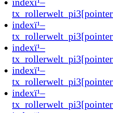
indexï¹–
tx_rollerwelt_pi3[poin
indexï¹–
tx_rollerwelt_pi3[poin
indexï¹–
tx_rollerwelt_pi3[poin
indexï¹–
tx_rollerwelt_pi3[poin
indexï¹–
tx_rollerwelt_pi3[poin