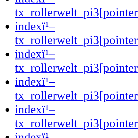
tx_rollerwelt_pi3[poin
indexï¹–
tx_rollerwelt_pi3[poin
indexï¹–
tx_rollerwelt_pi3[poin
indexï¹–
tx_rollerwelt_pi3[poin
indexï¹–
tx_rollerwelt_pi3[poin
indexï¹–