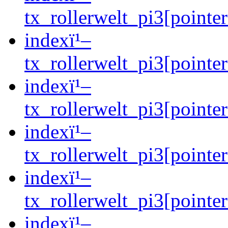
tx_rollerwelt_pi3[poin
indexï¹–
tx_rollerwelt_pi3[poin
indexï¹–
tx_rollerwelt_pi3[poin
indexï¹–
tx_rollerwelt_pi3[poin
indexï¹–
tx_rollerwelt_pi3[poin
indexï¹–