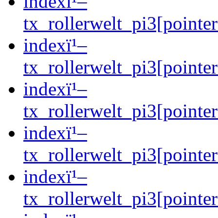
indexï¹–
tx_rollerwelt_pi3[poin
indexï¹–
tx_rollerwelt_pi3[poin
indexï¹–
tx_rollerwelt_pi3[poin
indexï¹–
tx_rollerwelt_pi3[poin
indexï¹–
tx_rollerwelt_pi3[poin