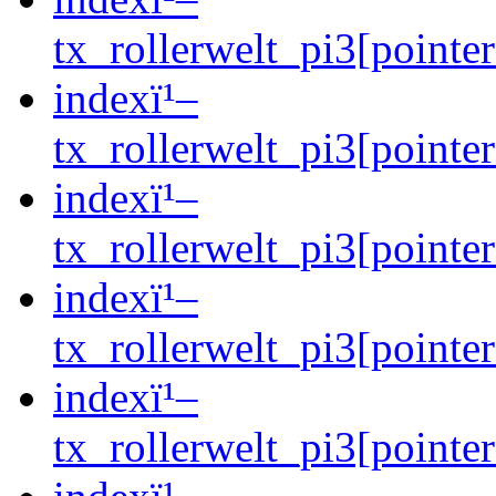
tx_rollerwelt_pi3[poin
indexï¹–
tx_rollerwelt_pi3[poin
indexï¹–
tx_rollerwelt_pi3[poin
indexï¹–
tx_rollerwelt_pi3[poin
indexï¹–
tx_rollerwelt_pi3[poin