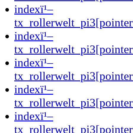
indexï¹–
tx_rollerwelt_pi3[poin
indexï¹–
tx_rollerwelt_pi3[poin
indexï¹–
tx_rollerwelt_pi3[poin
indexï¹–
tx_rollerwelt_pi3[poin
indexï¹–
tx_rollerwelt_pi3[poin