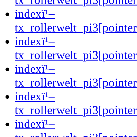
indexï¹–
tx_rollerwelt_pi3[poin
indexï¹–
tx_rollerwelt_pi3[poin
indexï¹–
tx_rollerwelt_pi3[poin
indexï¹–
tx_rollerwelt_pi3[poin
indexï¹–