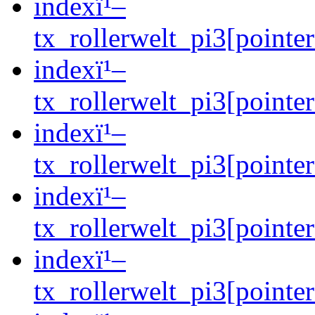
indexï¹–
tx_rollerwelt_pi3[poin
indexï¹–
tx_rollerwelt_pi3[poin
indexï¹–
tx_rollerwelt_pi3[poin
indexï¹–
tx_rollerwelt_pi3[poin
indexï¹–
tx_rollerwelt_pi3[poin