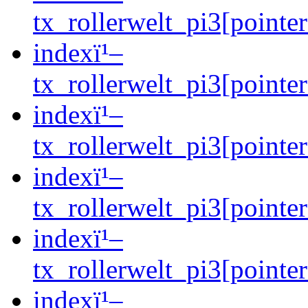
tx_rollerwelt_pi3[poin
indexï¹–
tx_rollerwelt_pi3[poin
indexï¹–
tx_rollerwelt_pi3[poin
indexï¹–
tx_rollerwelt_pi3[poin
indexï¹–
tx_rollerwelt_pi3[poin
indexï¹–