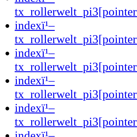
tx_rollerwelt_pi3[poin
indexï¹–
tx_rollerwelt_pi3[poin
indexï¹–
tx_rollerwelt_pi3[poin
indexï¹–
tx_rollerwelt_pi3[poin
indexï¹–
tx_rollerwelt_pi3[poin
indexï¹–