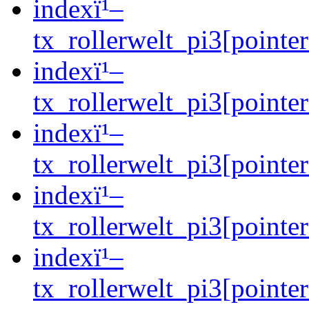
indexï¹–
tx_rollerwelt_pi3[poin
indexï¹–
tx_rollerwelt_pi3[poin
indexï¹–
tx_rollerwelt_pi3[poin
indexï¹–
tx_rollerwelt_pi3[poin
indexï¹–
tx_rollerwelt_pi3[poin