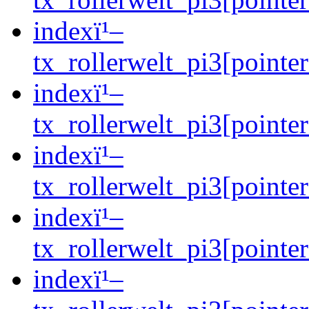
indexï¹–
tx_rollerwelt_pi3[poin
indexï¹–
tx_rollerwelt_pi3[poin
indexï¹–
tx_rollerwelt_pi3[poin
indexï¹–
tx_rollerwelt_pi3[poin
indexï¹–