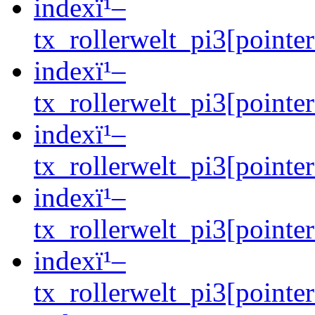
indexï¹–
tx_rollerwelt_pi3[poin
indexï¹–
tx_rollerwelt_pi3[poin
indexï¹–
tx_rollerwelt_pi3[poin
indexï¹–
tx_rollerwelt_pi3[poin
indexï¹–
tx_rollerwelt_pi3[poin