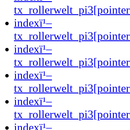
tx_rollerwelt_pi3[poin
indexï¹–
tx_rollerwelt_pi3[poin
indexï¹–
tx_rollerwelt_pi3[poin
indexï¹–
tx_rollerwelt_pi3[poin
indexï¹–
tx_rollerwelt_pi3[poin
indexï¹–