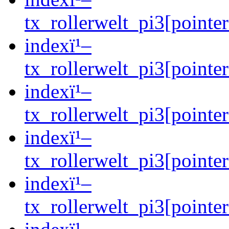
tx_rollerwelt_pi3[poin
indexï¹–
tx_rollerwelt_pi3[poin
indexï¹–
tx_rollerwelt_pi3[poin
indexï¹–
tx_rollerwelt_pi3[poin
indexï¹–
tx_rollerwelt_pi3[poin