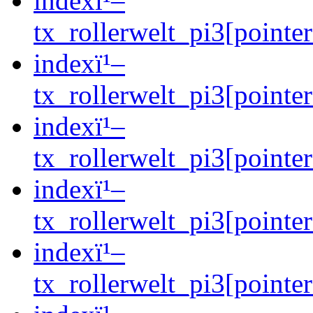
indexï¹–
tx_rollerwelt_pi3[poin
indexï¹–
tx_rollerwelt_pi3[poin
indexï¹–
tx_rollerwelt_pi3[poin
indexï¹–
tx_rollerwelt_pi3[poin
indexï¹–
tx_rollerwelt_pi3[poin