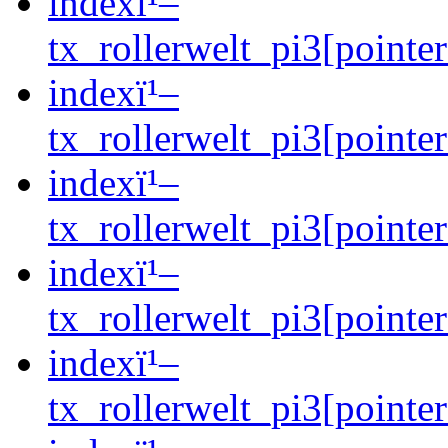
indexï¹–
tx_rollerwelt_pi3[poin
indexï¹–
tx_rollerwelt_pi3[poin
indexï¹–
tx_rollerwelt_pi3[poin
indexï¹–
tx_rollerwelt_pi3[poin
indexï¹–
tx_rollerwelt_pi3[poin