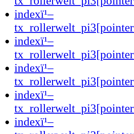
tx_rollerwelt_pi3[poin
indexï¹–
tx_rollerwelt_pi3[poin
indexï¹–
tx_rollerwelt_pi3[poin
indexï¹–
tx_rollerwelt_pi3[poin
indexï¹–
tx_rollerwelt_pi3[poin
indexï¹–