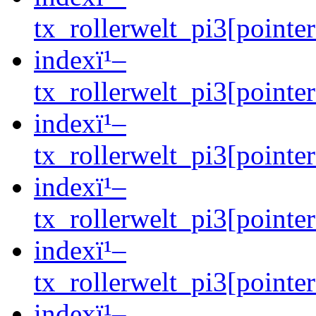
tx_rollerwelt_pi3[poin
indexï¹–
tx_rollerwelt_pi3[poin
indexï¹–
tx_rollerwelt_pi3[poin
indexï¹–
tx_rollerwelt_pi3[poin
indexï¹–
tx_rollerwelt_pi3[poin
indexï¹–