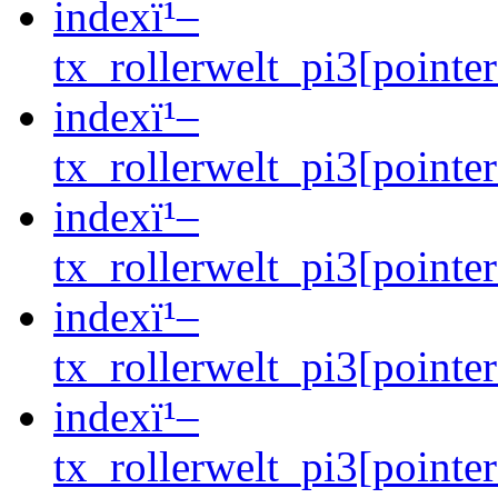
indexï¹–
tx_rollerwelt_pi3[poin
indexï¹–
tx_rollerwelt_pi3[poin
indexï¹–
tx_rollerwelt_pi3[poin
indexï¹–
tx_rollerwelt_pi3[poin
indexï¹–
tx_rollerwelt_pi3[poin