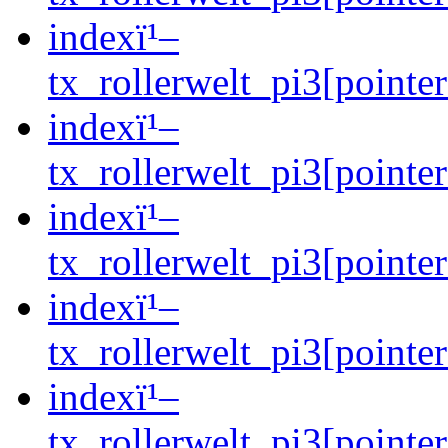
indexï¹–
tx_rollerwelt_pi3[poin
indexï¹–
tx_rollerwelt_pi3[poin
indexï¹–
tx_rollerwelt_pi3[poin
indexï¹–
tx_rollerwelt_pi3[poin
indexï¹–
tx_rollerwelt_pi3[poin