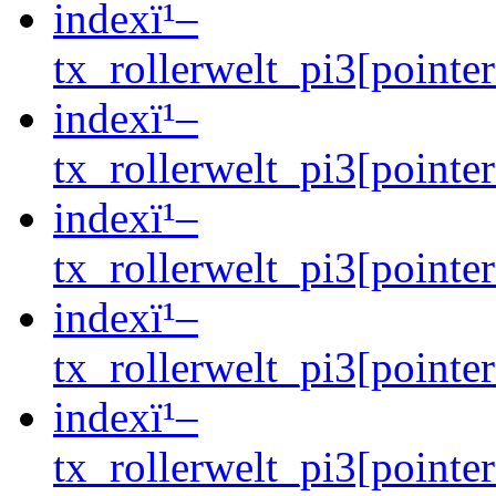
indexï¹–
tx_rollerwelt_pi3[poin
indexï¹–
tx_rollerwelt_pi3[poin
indexï¹–
tx_rollerwelt_pi3[poin
indexï¹–
tx_rollerwelt_pi3[poin
indexï¹–
tx_rollerwelt_pi3[poin