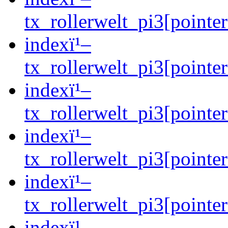
tx_rollerwelt_pi3[poin
indexï¹–
tx_rollerwelt_pi3[poin
indexï¹–
tx_rollerwelt_pi3[poin
indexï¹–
tx_rollerwelt_pi3[poin
indexï¹–
tx_rollerwelt_pi3[poin
indexï¹–