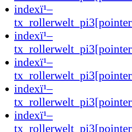
indexï¹–
tx_rollerwelt_pi3[poin
indexï¹–
tx_rollerwelt_pi3[poin
indexï¹–
tx_rollerwelt_pi3[poin
indexï¹–
tx_rollerwelt_pi3[poin
indexï¹–
tx_rollerwelt_pi3[poin