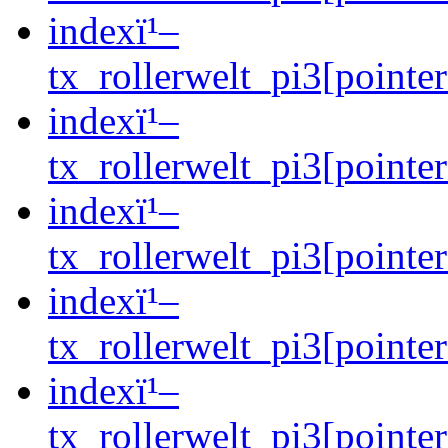
indexï¹–
tx_rollerwelt_pi3[poin
indexï¹–
tx_rollerwelt_pi3[poin
indexï¹–
tx_rollerwelt_pi3[poin
indexï¹–
tx_rollerwelt_pi3[poin
indexï¹–
tx_rollerwelt_pi3[poin