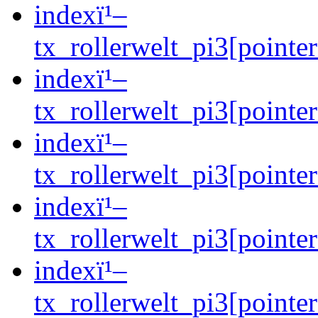
indexï¹–
tx_rollerwelt_pi3[poin
indexï¹–
tx_rollerwelt_pi3[poin
indexï¹–
tx_rollerwelt_pi3[poin
indexï¹–
tx_rollerwelt_pi3[poin
indexï¹–
tx_rollerwelt_pi3[poin