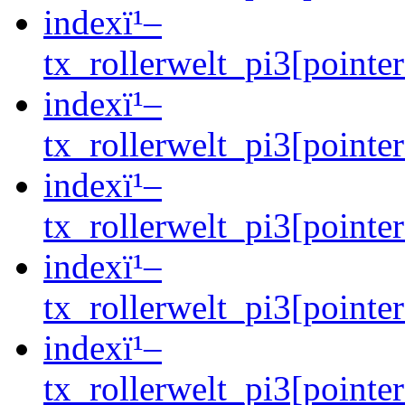
indexï¹–
tx_rollerwelt_pi3[poin
indexï¹–
tx_rollerwelt_pi3[poin
indexï¹–
tx_rollerwelt_pi3[poin
indexï¹–
tx_rollerwelt_pi3[poin
indexï¹–
tx_rollerwelt_pi3[poin