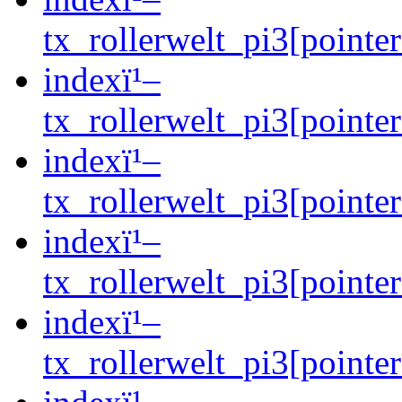
tx_rollerwelt_pi3[poin
indexï¹–
tx_rollerwelt_pi3[poin
indexï¹–
tx_rollerwelt_pi3[poin
indexï¹–
tx_rollerwelt_pi3[poin
indexï¹–
tx_rollerwelt_pi3[poin