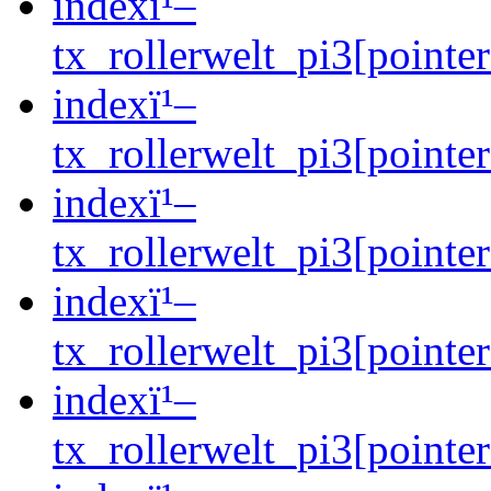
indexï¹–
tx_rollerwelt_pi3[poin
indexï¹–
tx_rollerwelt_pi3[poin
indexï¹–
tx_rollerwelt_pi3[poin
indexï¹–
tx_rollerwelt_pi3[poin
indexï¹–
tx_rollerwelt_pi3[poin