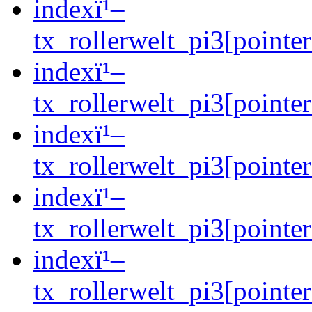
indexï¹–
tx_rollerwelt_pi3[poin
indexï¹–
tx_rollerwelt_pi3[poin
indexï¹–
tx_rollerwelt_pi3[poin
indexï¹–
tx_rollerwelt_pi3[poin
indexï¹–
tx_rollerwelt_pi3[poin