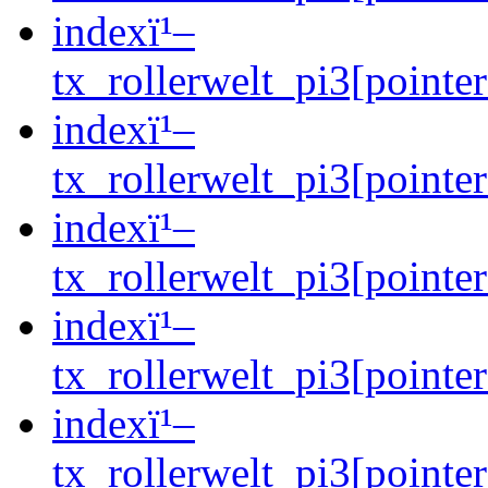
indexï¹–
tx_rollerwelt_pi3[poin
indexï¹–
tx_rollerwelt_pi3[poin
indexï¹–
tx_rollerwelt_pi3[poin
indexï¹–
tx_rollerwelt_pi3[poin
indexï¹–
tx_rollerwelt_pi3[poin