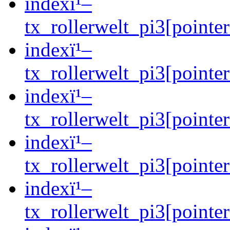
indexï¹–
tx_rollerwelt_pi3[poin
indexï¹–
tx_rollerwelt_pi3[poin
indexï¹–
tx_rollerwelt_pi3[poin
indexï¹–
tx_rollerwelt_pi3[poin
indexï¹–
tx_rollerwelt_pi3[poin