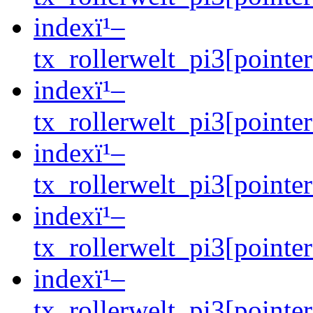
indexï¹–
tx_rollerwelt_pi3[poin
indexï¹–
tx_rollerwelt_pi3[poi
indexï¹–
tx_rollerwelt_pi3[poin
indexï¹–
tx_rollerwelt_pi3[poin
indexï¹–
tx_rollerwelt_pi3[poin