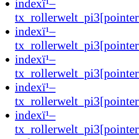
indexï¹–
tx_rollerwelt_pi3[poin
indexï¹–
tx_rollerwelt_pi3[poin
indexï¹–
tx_rollerwelt_pi3[poin
indexï¹–
tx_rollerwelt_pi3[poin
indexï¹–
tx_rollerwelt_pi3[poin