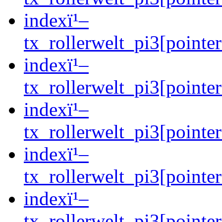
indexï¹–
tx_rollerwelt_pi3[poin
indexï¹–
tx_rollerwelt_pi3[poin
indexï¹–
tx_rollerwelt_pi3[poin
indexï¹–
tx_rollerwelt_pi3[poin
indexï¹–
tx_rollerwelt_pi3[poin