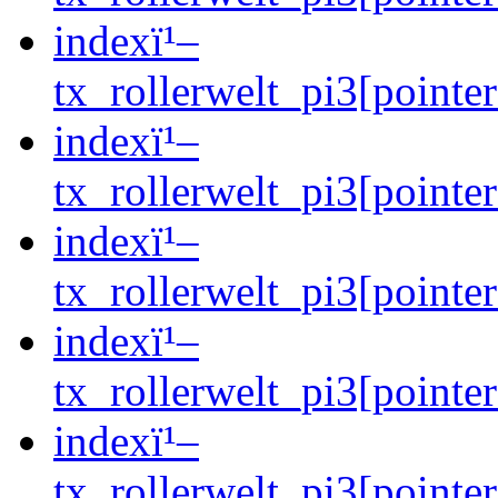
indexï¹–
tx_rollerwelt_pi3[poin
indexï¹–
tx_rollerwelt_pi3[poin
indexï¹–
tx_rollerwelt_pi3[poin
indexï¹–
tx_rollerwelt_pi3[poin
indexï¹–
tx_rollerwelt_pi3[poin