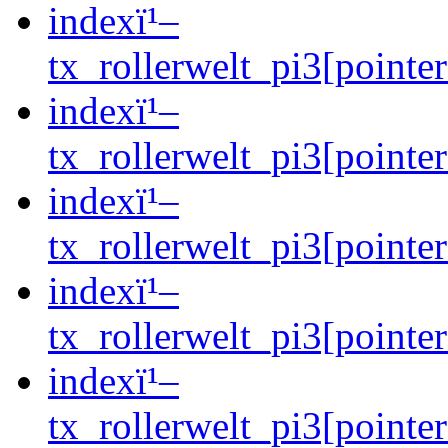
indexï¹–
tx_rollerwelt_pi3[poin
indexï¹–
tx_rollerwelt_pi3[poin
indexï¹–
tx_rollerwelt_pi3[poin
indexï¹–
tx_rollerwelt_pi3[poin
indexï¹–
tx_rollerwelt_pi3[poin