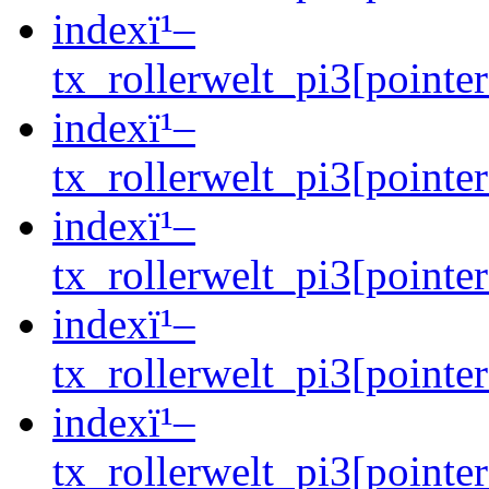
indexï¹–
tx_rollerwelt_pi3[poin
indexï¹–
tx_rollerwelt_pi3[poin
indexï¹–
tx_rollerwelt_pi3[poin
indexï¹–
tx_rollerwelt_pi3[poin
indexï¹–
tx_rollerwelt_pi3[poin