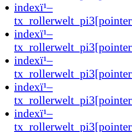
indexï¹–
tx_rollerwelt_pi3[poin
indexï¹–
tx_rollerwelt_pi3[poin
indexï¹–
tx_rollerwelt_pi3[poin
indexï¹–
tx_rollerwelt_pi3[poin
indexï¹–
tx_rollerwelt_pi3[poin