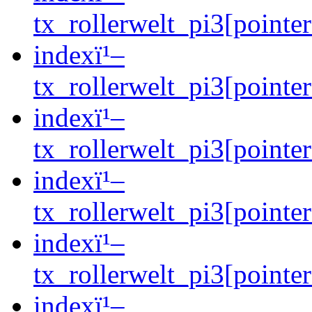
tx_rollerwelt_pi3[poin
indexï¹–
tx_rollerwelt_pi3[poin
indexï¹–
tx_rollerwelt_pi3[poin
indexï¹–
tx_rollerwelt_pi3[poin
indexï¹–
tx_rollerwelt_pi3[poin
indexï¹–