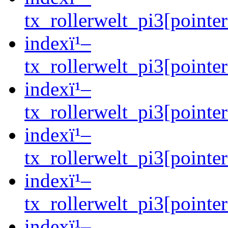
tx_rollerwelt_pi3[poin
indexï¹–
tx_rollerwelt_pi3[poin
indexï¹–
tx_rollerwelt_pi3[poin
indexï¹–
tx_rollerwelt_pi3[poin
indexï¹–
tx_rollerwelt_pi3[poin
indexï¹–