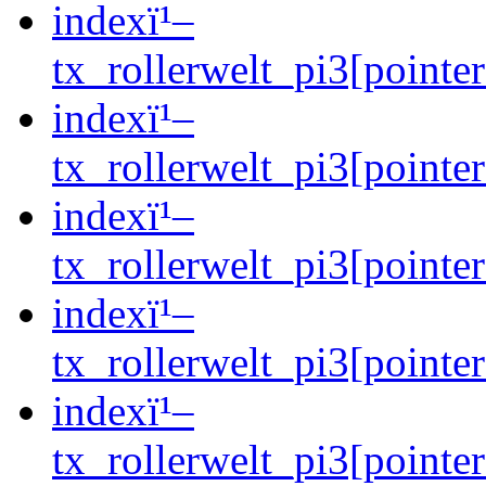
indexï¹–
tx_rollerwelt_pi3[poin
indexï¹–
tx_rollerwelt_pi3[poin
indexï¹–
tx_rollerwelt_pi3[poin
indexï¹–
tx_rollerwelt_pi3[poin
indexï¹–
tx_rollerwelt_pi3[poin