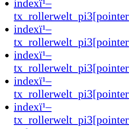
indexï¹–
tx_rollerwelt_pi3[poin
indexï¹–
tx_rollerwelt_pi3[poin
indexï¹–
tx_rollerwelt_pi3[poin
indexï¹–
tx_rollerwelt_pi3[poin
indexï¹–
tx_rollerwelt_pi3[poin