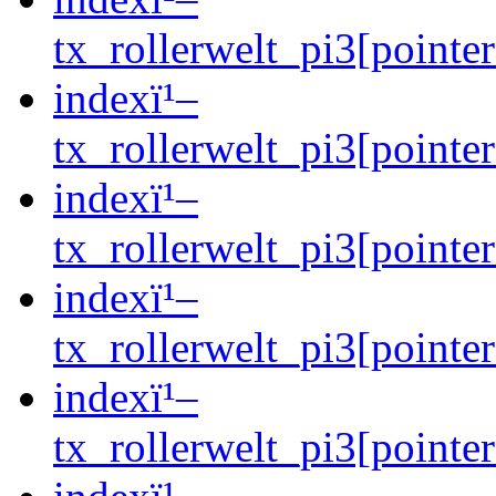
tx_rollerwelt_pi3[poin
indexï¹–
tx_rollerwelt_pi3[poin
indexï¹–
tx_rollerwelt_pi3[poin
indexï¹–
tx_rollerwelt_pi3[poin
indexï¹–
tx_rollerwelt_pi3[poin