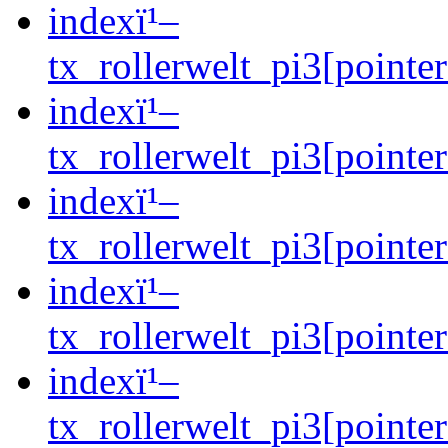
indexï¹–
tx_rollerwelt_pi3[poin
indexï¹–
tx_rollerwelt_pi3[poin
indexï¹–
tx_rollerwelt_pi3[poin
indexï¹–
tx_rollerwelt_pi3[poin
indexï¹–
tx_rollerwelt_pi3[poin