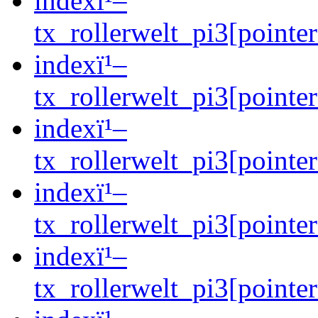
indexï¹–
tx_rollerwelt_pi3[poin
indexï¹–
tx_rollerwelt_pi3[poin
indexï¹–
tx_rollerwelt_pi3[poin
indexï¹–
tx_rollerwelt_pi3[poin
indexï¹–
tx_rollerwelt_pi3[poin