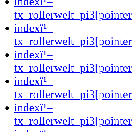
indexï¹–
tx_rollerwelt_pi3[poin
indexï¹–
tx_rollerwelt_pi3[poin
indexï¹–
tx_rollerwelt_pi3[poin
indexï¹–
tx_rollerwelt_pi3[poin
indexï¹–
tx_rollerwelt_pi3[poin