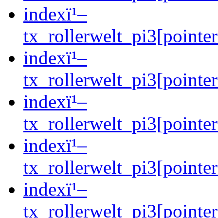
indexï¹–
tx_rollerwelt_pi3[poin
indexï¹–
tx_rollerwelt_pi3[poin
indexï¹–
tx_rollerwelt_pi3[poin
indexï¹–
tx_rollerwelt_pi3[poin
indexï¹–
tx_rollerwelt_pi3[poin