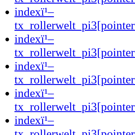
indexï¹–
tx_rollerwelt_pi3[poin
indexï¹–
tx_rollerwelt_pi3[poi
indexï¹–
tx_rollerwelt_pi3[poin
indexï¹–
tx_rollerwelt_pi3[poin
indexï¹–
tx_rollerwelt_pi3[poin