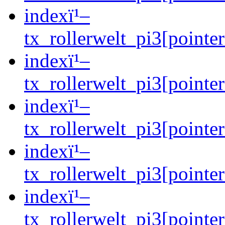
indexï¹–
tx_rollerwelt_pi3[poin
indexï¹–
tx_rollerwelt_pi3[poin
indexï¹–
tx_rollerwelt_pi3[poin
indexï¹–
tx_rollerwelt_pi3[poin
indexï¹–
tx_rollerwelt_pi3[poin