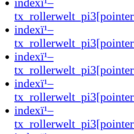
indexï¹–
tx_rollerwelt_pi3[poin
indexï¹–
tx_rollerwelt_pi3[poin
indexï¹–
tx_rollerwelt_pi3[poin
indexï¹–
tx_rollerwelt_pi3[poin
indexï¹–
tx_rollerwelt_pi3[poin