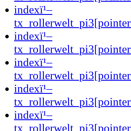
indexï¹–
tx_rollerwelt_pi3[poin
indexï¹–
tx_rollerwelt_pi3[poin
indexï¹–
tx_rollerwelt_pi3[poin
indexï¹–
tx_rollerwelt_pi3[poin
indexï¹–
tx_rollerwelt_pi3[poin