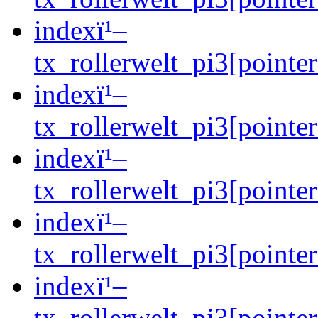
indexï¹–
tx_rollerwelt_pi3[poin
indexï¹–
tx_rollerwelt_pi3[poin
indexï¹–
tx_rollerwelt_pi3[poin
indexï¹–
tx_rollerwelt_pi3[poin
indexï¹–
tx_rollerwelt_pi3[poin