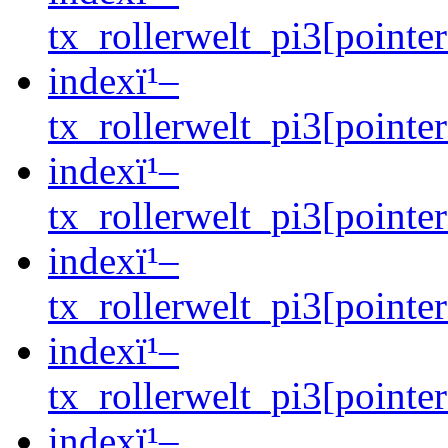
tx_rollerwelt_pi3[poin
indexï¹–
tx_rollerwelt_pi3[poin
indexï¹–
tx_rollerwelt_pi3[poin
indexï¹–
tx_rollerwelt_pi3[poin
indexï¹–
tx_rollerwelt_pi3[poin
indexï¹–