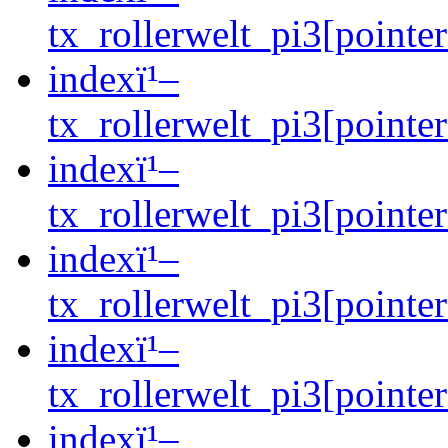
tx_rollerwelt_pi3[poin
indexï¹–
tx_rollerwelt_pi3[poin
indexï¹–
tx_rollerwelt_pi3[poin
indexï¹–
tx_rollerwelt_pi3[poin
indexï¹–
tx_rollerwelt_pi3[poin
indexï¹–