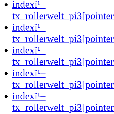
indexï¹–
tx_rollerwelt_pi3[poin
indexï¹–
tx_rollerwelt_pi3[poin
indexï¹–
tx_rollerwelt_pi3[poin
indexï¹–
tx_rollerwelt_pi3[poin
indexï¹–
tx_rollerwelt_pi3[poin