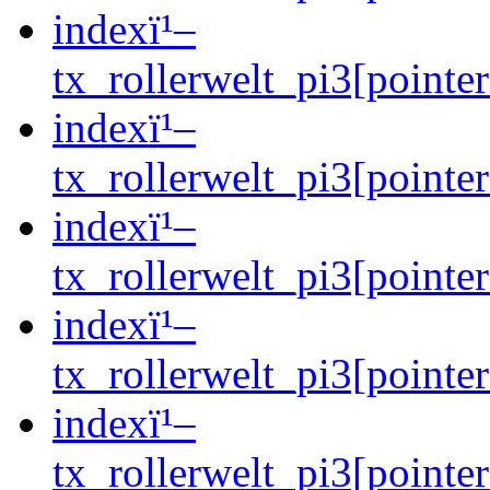
indexï¹–
tx_rollerwelt_pi3[poin
indexï¹–
tx_rollerwelt_pi3[poin
indexï¹–
tx_rollerwelt_pi3[poin
indexï¹–
tx_rollerwelt_pi3[poin
indexï¹–
tx_rollerwelt_pi3[poin