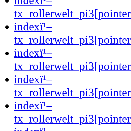
indexï¹–
tx_rollerwelt_pi3[poin
indexï¹–
tx_rollerwelt_pi3[poin
indexï¹–
tx_rollerwelt_pi3[poin
indexï¹–
tx_rollerwelt_pi3[poin
indexï¹–
tx_rollerwelt_pi3[poin