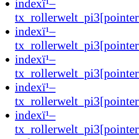
indexï¹–
tx_rollerwelt_pi3[poin
indexï¹–
tx_rollerwelt_pi3[poin
indexï¹–
tx_rollerwelt_pi3[poin
indexï¹–
tx_rollerwelt_pi3[poin
indexï¹–
tx_rollerwelt_pi3[poin