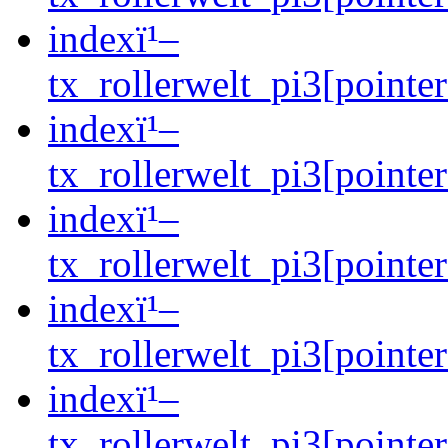
indexï¹–
tx_rollerwelt_pi3[poin
indexï¹–
tx_rollerwelt_pi3[poi
indexï¹–
tx_rollerwelt_pi3[poin
indexï¹–
tx_rollerwelt_pi3[poin
indexï¹–
tx_rollerwelt_pi3[poin