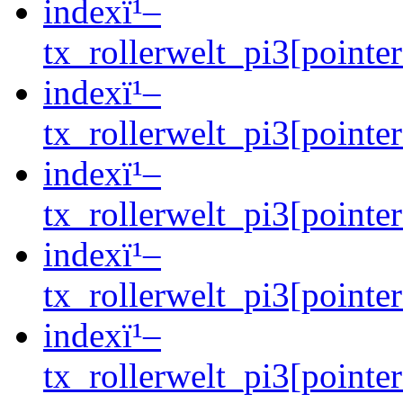
indexï¹–
tx_rollerwelt_pi3[poin
indexï¹–
tx_rollerwelt_pi3[poin
indexï¹–
tx_rollerwelt_pi3[poin
indexï¹–
tx_rollerwelt_pi3[poin
indexï¹–
tx_rollerwelt_pi3[poin