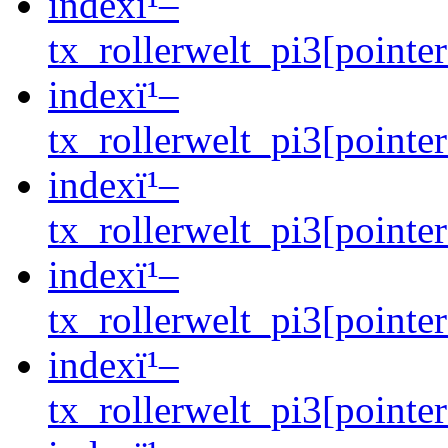
indexï¹–
tx_rollerwelt_pi3[poin
indexï¹–
tx_rollerwelt_pi3[poin
indexï¹–
tx_rollerwelt_pi3[poin
indexï¹–
tx_rollerwelt_pi3[poin
indexï¹–
tx_rollerwelt_pi3[poin