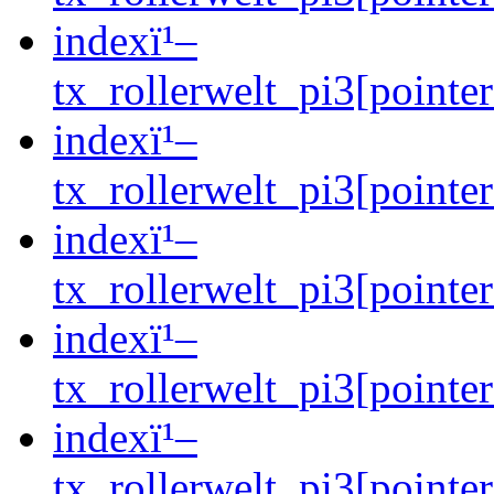
indexï¹–
tx_rollerwelt_pi3[poin
indexï¹–
tx_rollerwelt_pi3[poin
indexï¹–
tx_rollerwelt_pi3[poin
indexï¹–
tx_rollerwelt_pi3[poin
indexï¹–
tx_rollerwelt_pi3[poin