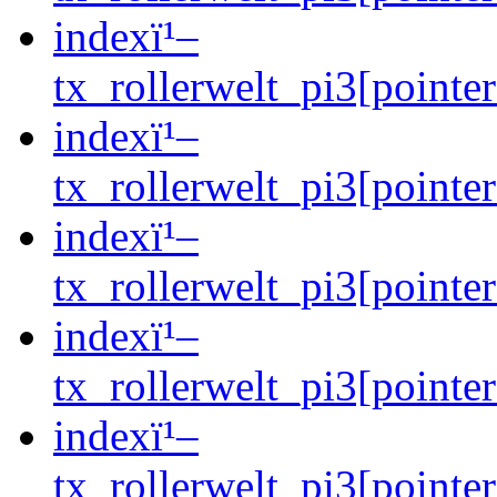
indexï¹–
tx_rollerwelt_pi3[poin
indexï¹–
tx_rollerwelt_pi3[poin
indexï¹–
tx_rollerwelt_pi3[poin
indexï¹–
tx_rollerwelt_pi3[poin
indexï¹–
tx_rollerwelt_pi3[poin