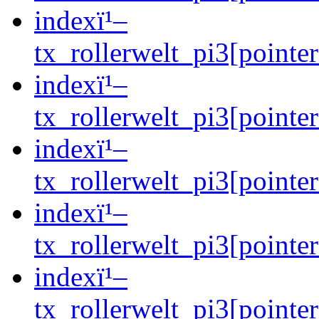
indexï¹–
tx_rollerwelt_pi3[poin
indexï¹–
tx_rollerwelt_pi3[poin
indexï¹–
tx_rollerwelt_pi3[poin
indexï¹–
tx_rollerwelt_pi3[poin
indexï¹–
tx_rollerwelt_pi3[poin