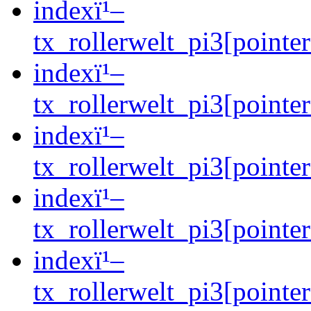
indexï¹–
tx_rollerwelt_pi3[poin
indexï¹–
tx_rollerwelt_pi3[poin
indexï¹–
tx_rollerwelt_pi3[poin
indexï¹–
tx_rollerwelt_pi3[poin
indexï¹–
tx_rollerwelt_pi3[poin