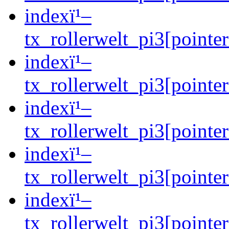
indexï¹–
tx_rollerwelt_pi3[poin
indexï¹–
tx_rollerwelt_pi3[poin
indexï¹–
tx_rollerwelt_pi3[poin
indexï¹–
tx_rollerwelt_pi3[poin
indexï¹–
tx_rollerwelt_pi3[poin