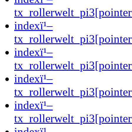
tx_rollerwelt_pi3[poin
indexï¹–
tx_rollerwelt_pi3[poin
indexï¹–
tx_rollerwelt_pi3[poin
indexï¹–
tx_rollerwelt_pi3[poin
indexï¹–
tx_rollerwelt_pi3[poin
indexï¹–