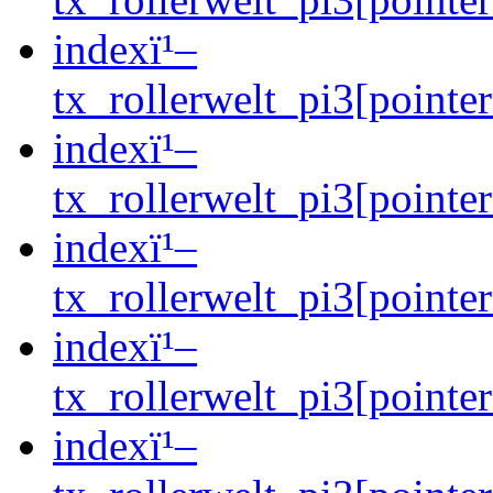
indexï¹–
tx_rollerwelt_pi3[poin
indexï¹–
tx_rollerwelt_pi3[poin
indexï¹–
tx_rollerwelt_pi3[poin
indexï¹–
tx_rollerwelt_pi3[poin
indexï¹–