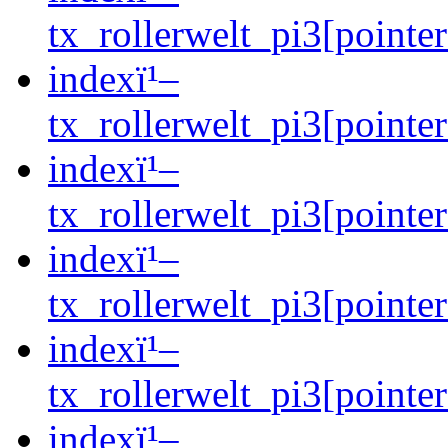
tx_rollerwelt_pi3[poin
indexï¹–
tx_rollerwelt_pi3[poin
indexï¹–
tx_rollerwelt_pi3[poin
indexï¹–
tx_rollerwelt_pi3[poin
indexï¹–
tx_rollerwelt_pi3[poin
indexï¹–