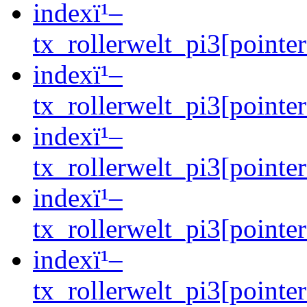
indexï¹–
tx_rollerwelt_pi3[poin
indexï¹–
tx_rollerwelt_pi3[poin
indexï¹–
tx_rollerwelt_pi3[poin
indexï¹–
tx_rollerwelt_pi3[poin
indexï¹–
tx_rollerwelt_pi3[poin