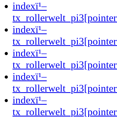
indexï¹–
tx_rollerwelt_pi3[poin
indexï¹–
tx_rollerwelt_pi3[poin
indexï¹–
tx_rollerwelt_pi3[poin
indexï¹–
tx_rollerwelt_pi3[poin
indexï¹–
tx_rollerwelt_pi3[poin