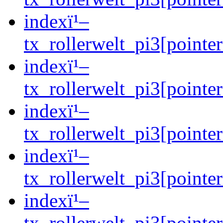
indexï¹–
tx_rollerwelt_pi3[poin
indexï¹–
tx_rollerwelt_pi3[poin
indexï¹–
tx_rollerwelt_pi3[poin
indexï¹–
tx_rollerwelt_pi3[poin
indexï¹–
tx_rollerwelt_pi3[poin