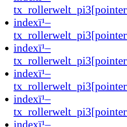
tx_rollerwelt_pi3[poin
indexï¹–
tx_rollerwelt_pi3[poin
indexï¹–
tx_rollerwelt_pi3[poin
indexï¹–
tx_rollerwelt_pi3[poin
indexï¹–
tx_rollerwelt_pi3[poin
indexï¹–