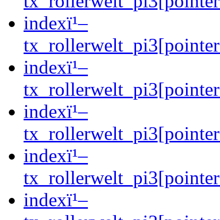
tx_rollerwelt_pi3[poin
indexï¹–
tx_rollerwelt_pi3[poin
indexï¹–
tx_rollerwelt_pi3[poin
indexï¹–
tx_rollerwelt_pi3[poin
indexï¹–
tx_rollerwelt_pi3[poin
indexï¹–