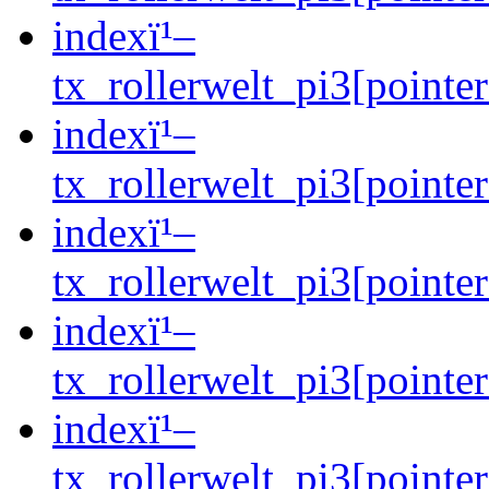
indexï¹–
tx_rollerwelt_pi3[poin
indexï¹–
tx_rollerwelt_pi3[poin
indexï¹–
tx_rollerwelt_pi3[poin
indexï¹–
tx_rollerwelt_pi3[poin
indexï¹–
tx_rollerwelt_pi3[poin