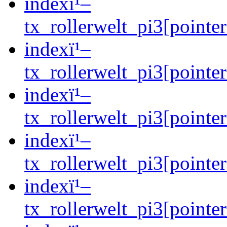
indexï¹–
tx_rollerwelt_pi3[poin
indexï¹–
tx_rollerwelt_pi3[poin
indexï¹–
tx_rollerwelt_pi3[poin
indexï¹–
tx_rollerwelt_pi3[poin
indexï¹–
tx_rollerwelt_pi3[poin