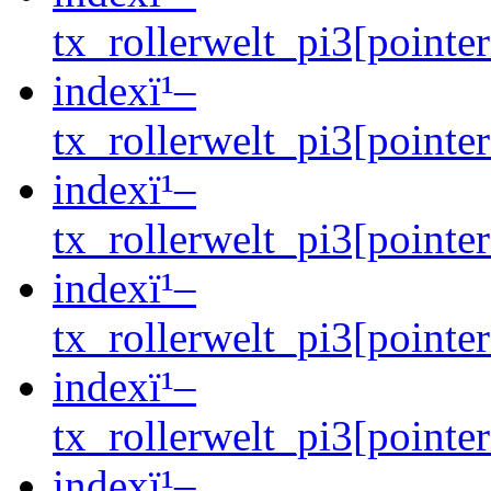
tx_rollerwelt_pi3[poin
indexï¹–
tx_rollerwelt_pi3[poin
indexï¹–
tx_rollerwelt_pi3[poin
indexï¹–
tx_rollerwelt_pi3[poin
indexï¹–
tx_rollerwelt_pi3[poin
indexï¹–