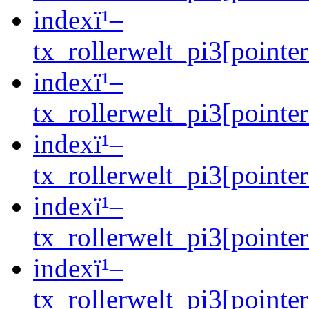
indexï¹–
tx_rollerwelt_pi3[poin
indexï¹–
tx_rollerwelt_pi3[poin
indexï¹–
tx_rollerwelt_pi3[poin
indexï¹–
tx_rollerwelt_pi3[poin
indexï¹–
tx_rollerwelt_pi3[poin