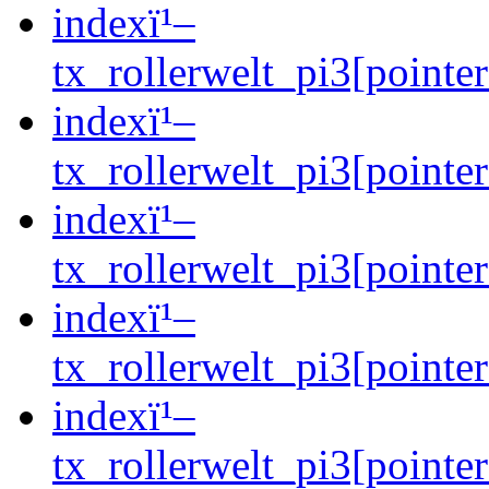
indexï¹–
tx_rollerwelt_pi3[poin
indexï¹–
tx_rollerwelt_pi3[poin
indexï¹–
tx_rollerwelt_pi3[poin
indexï¹–
tx_rollerwelt_pi3[poin
indexï¹–
tx_rollerwelt_pi3[poin