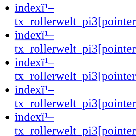
indexï¹–
tx_rollerwelt_pi3[poin
indexï¹–
tx_rollerwelt_pi3[poin
indexï¹–
tx_rollerwelt_pi3[poin
indexï¹–
tx_rollerwelt_pi3[poin
indexï¹–
tx_rollerwelt_pi3[poin