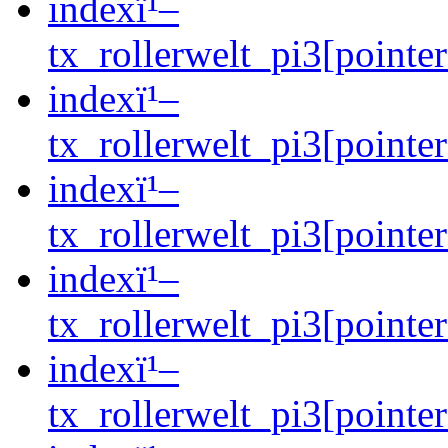
indexï¹–
tx_rollerwelt_pi3[poin
indexï¹–
tx_rollerwelt_pi3[poin
indexï¹–
tx_rollerwelt_pi3[poin
indexï¹–
tx_rollerwelt_pi3[poin
indexï¹–
tx_rollerwelt_pi3[poin