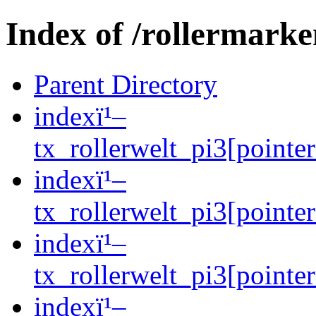
Index of /rollermark
Parent Directory
indexï¹–
tx_rollerwelt_pi3[poin
indexï¹–
tx_rollerwelt_pi3[poin
indexï¹–
tx_rollerwelt_pi3[poin
indexï¹–