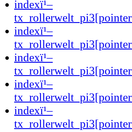
indexï¹–
tx_rollerwelt_pi3[poin
indexï¹–
tx_rollerwelt_pi3[poin
indexï¹–
tx_rollerwelt_pi3[poin
indexï¹–
tx_rollerwelt_pi3[poin
indexï¹–
tx_rollerwelt_pi3[poin