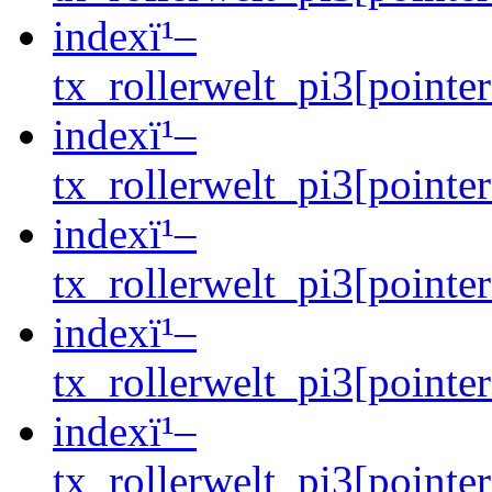
indexï¹–
tx_rollerwelt_pi3[poin
indexï¹–
tx_rollerwelt_pi3[poin
indexï¹–
tx_rollerwelt_pi3[poin
indexï¹–
tx_rollerwelt_pi3[poin
indexï¹–
tx_rollerwelt_pi3[poin