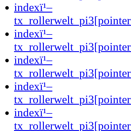
indexï¹–
tx_rollerwelt_pi3[poin
indexï¹–
tx_rollerwelt_pi3[poin
indexï¹–
tx_rollerwelt_pi3[poin
indexï¹–
tx_rollerwelt_pi3[poin
indexï¹–
tx_rollerwelt_pi3[poin