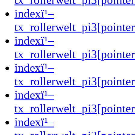
indexï¹–
tx_rollerwelt_pi3[poin
indexï¹–
tx_rollerwelt_pi3[poin
indexï¹–
tx_rollerwelt_pi3[poin
indexï¹–
tx_rollerwelt_pi3[poin
indexï¹–