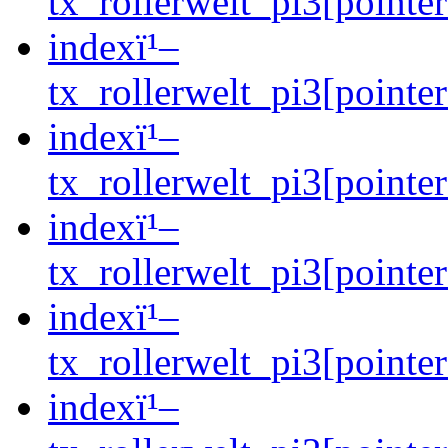
tx_rollerwelt_pi3[poin
indexï¹–
tx_rollerwelt_pi3[poin
indexï¹–
tx_rollerwelt_pi3[poin
indexï¹–
tx_rollerwelt_pi3[poin
indexï¹–
tx_rollerwelt_pi3[poin
indexï¹–