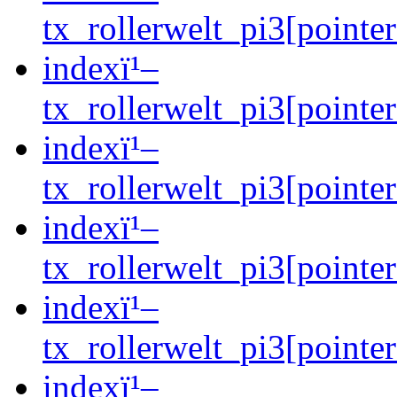
tx_rollerwelt_pi3[poin
indexï¹–
tx_rollerwelt_pi3[poin
indexï¹–
tx_rollerwelt_pi3[poin
indexï¹–
tx_rollerwelt_pi3[poin
indexï¹–
tx_rollerwelt_pi3[poin
indexï¹–