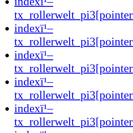
indexï¹–
tx_rollerwelt_pi3[poin
indexï¹–
tx_rollerwelt_pi3[poin
indexï¹–
tx_rollerwelt_pi3[poin
indexï¹–
tx_rollerwelt_pi3[poin
indexï¹–
tx_rollerwelt_pi3[poin