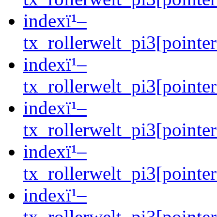
indexï¹–
tx_rollerwelt_pi3[poin
indexï¹–
tx_rollerwelt_pi3[poin
indexï¹–
tx_rollerwelt_pi3[poin
indexï¹–
tx_rollerwelt_pi3[poin
indexï¹–
tx_rollerwelt_pi3[poin