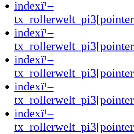
indexï¹–
tx_rollerwelt_pi3[poin
indexï¹–
tx_rollerwelt_pi3[poin
indexï¹–
tx_rollerwelt_pi3[poin
indexï¹–
tx_rollerwelt_pi3[poin
indexï¹–
tx_rollerwelt_pi3[poin