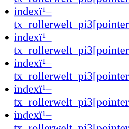
indexï¹–
tx_rollerwelt_pi3[poin
indexï¹–
tx_rollerwelt_pi3[poi
indexï¹–
tx_rollerwelt_pi3[poin
indexï¹–
tx_rollerwelt_pi3[poin
indexï¹–
tx_rollerwelt_pi3[poin