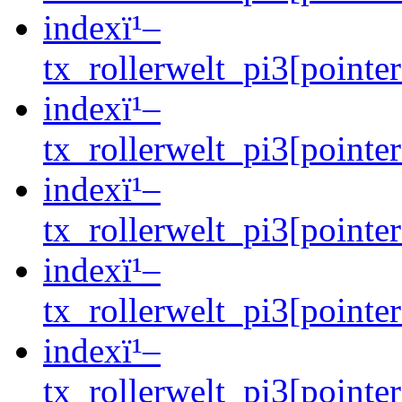
indexï¹–
tx_rollerwelt_pi3[poin
indexï¹–
tx_rollerwelt_pi3[poin
indexï¹–
tx_rollerwelt_pi3[poin
indexï¹–
tx_rollerwelt_pi3[poin
indexï¹–
tx_rollerwelt_pi3[poin