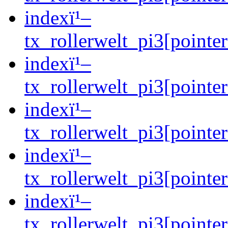
indexï¹–
tx_rollerwelt_pi3[poin
indexï¹–
tx_rollerwelt_pi3[poin
indexï¹–
tx_rollerwelt_pi3[poin
indexï¹–
tx_rollerwelt_pi3[poin
indexï¹–
tx_rollerwelt_pi3[poin