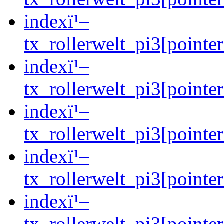
indexï¹–
tx_rollerwelt_pi3[poin
indexï¹–
tx_rollerwelt_pi3[poin
indexï¹–
tx_rollerwelt_pi3[poin
indexï¹–
tx_rollerwelt_pi3[poin
indexï¹–
tx_rollerwelt_pi3[poin