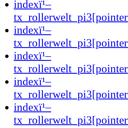
indexï¹–
tx_rollerwelt_pi3[poin
indexï¹–
tx_rollerwelt_pi3[poin
indexï¹–
tx_rollerwelt_pi3[poin
indexï¹–
tx_rollerwelt_pi3[poin
indexï¹–
tx_rollerwelt_pi3[poin