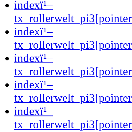
indexï¹–
tx_rollerwelt_pi3[poin
indexï¹–
tx_rollerwelt_pi3[poin
indexï¹–
tx_rollerwelt_pi3[poin
indexï¹–
tx_rollerwelt_pi3[poin
indexï¹–
tx_rollerwelt_pi3[poin