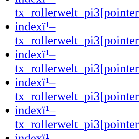
tx_rollerwelt_pi3[poin
indexï¹–
tx_rollerwelt_pi3[poin
indexï¹–
tx_rollerwelt_pi3[poin
indexï¹–
tx_rollerwelt_pi3[poin
indexï¹–
tx_rollerwelt_pi3[poin
indexï¹–