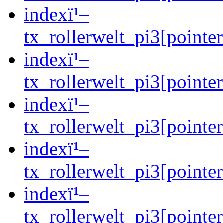
indexï¹–
tx_rollerwelt_pi3[poin
indexï¹–
tx_rollerwelt_pi3[poin
indexï¹–
tx_rollerwelt_pi3[poin
indexï¹–
tx_rollerwelt_pi3[poin
indexï¹–
tx_rollerwelt_pi3[poin