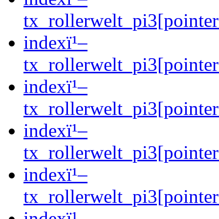
tx_rollerwelt_pi3[poin
indexï¹–
tx_rollerwelt_pi3[poin
indexï¹–
tx_rollerwelt_pi3[poin
indexï¹–
tx_rollerwelt_pi3[poin
indexï¹–
tx_rollerwelt_pi3[poin
indexï¹–