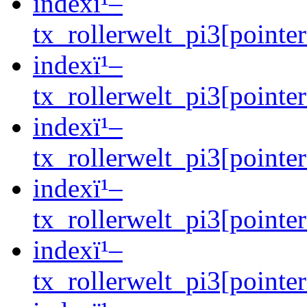
indexï¹–
tx_rollerwelt_pi3[poin
indexï¹–
tx_rollerwelt_pi3[poin
indexï¹–
tx_rollerwelt_pi3[poin
indexï¹–
tx_rollerwelt_pi3[poin
indexï¹–
tx_rollerwelt_pi3[poin