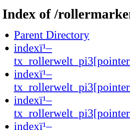
Index of /rollermark
Parent Directory
indexï¹–
tx_rollerwelt_pi3[poin
indexï¹–
tx_rollerwelt_pi3[poin
indexï¹–
tx_rollerwelt_pi3[poin
indexï¹–