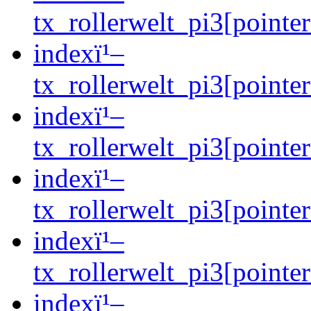
tx_rollerwelt_pi3[poin
indexï¹–
tx_rollerwelt_pi3[poin
indexï¹–
tx_rollerwelt_pi3[poin
indexï¹–
tx_rollerwelt_pi3[poin
indexï¹–
tx_rollerwelt_pi3[poin
indexï¹–