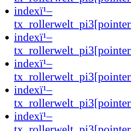
indexï¹–
tx_rollerwelt_pi3[poin
indexï¹–
tx_rollerwelt_pi3[poin
indexï¹–
tx_rollerwelt_pi3[poin
indexï¹–
tx_rollerwelt_pi3[poin
indexï¹–
tx_rollerwelt_pi3[poin