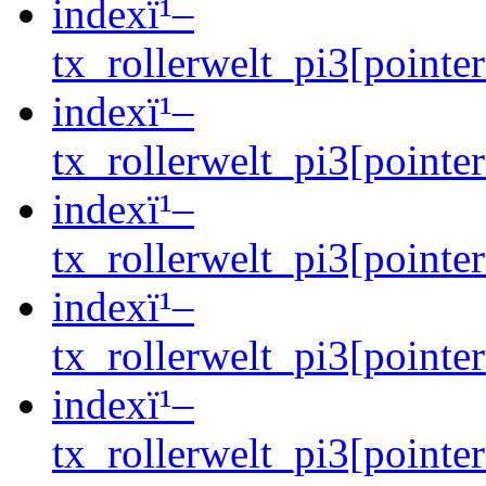
indexï¹–
tx_rollerwelt_pi3[poin
indexï¹–
tx_rollerwelt_pi3[poin
indexï¹–
tx_rollerwelt_pi3[poin
indexï¹–
tx_rollerwelt_pi3[poin
indexï¹–
tx_rollerwelt_pi3[poin