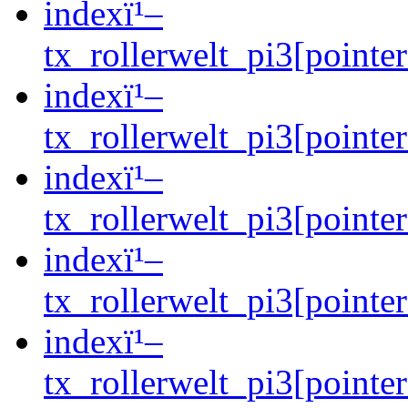
indexï¹–
tx_rollerwelt_pi3[poin
indexï¹–
tx_rollerwelt_pi3[poin
indexï¹–
tx_rollerwelt_pi3[poin
indexï¹–
tx_rollerwelt_pi3[poin
indexï¹–
tx_rollerwelt_pi3[poin