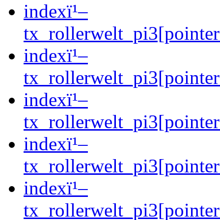
indexï¹–
tx_rollerwelt_pi3[poin
indexï¹–
tx_rollerwelt_pi3[poin
indexï¹–
tx_rollerwelt_pi3[poin
indexï¹–
tx_rollerwelt_pi3[poin
indexï¹–
tx_rollerwelt_pi3[poin