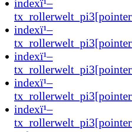
indexï¹–
tx_rollerwelt_pi3[poin
indexï¹–
tx_rollerwelt_pi3[poin
indexï¹–
tx_rollerwelt_pi3[poin
indexï¹–
tx_rollerwelt_pi3[poin
indexï¹–
tx_rollerwelt_pi3[poin