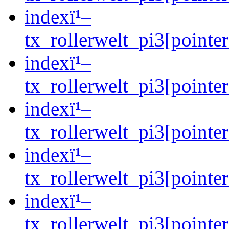
indexï¹–
tx_rollerwelt_pi3[poin
indexï¹–
tx_rollerwelt_pi3[poin
indexï¹–
tx_rollerwelt_pi3[poin
indexï¹–
tx_rollerwelt_pi3[poin
indexï¹–
tx_rollerwelt_pi3[poin