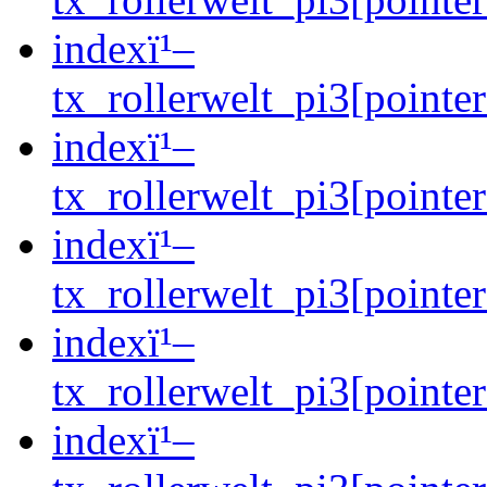
indexï¹–
tx_rollerwelt_pi3[poin
indexï¹–
tx_rollerwelt_pi3[poin
indexï¹–
tx_rollerwelt_pi3[poin
indexï¹–
tx_rollerwelt_pi3[poin
indexï¹–