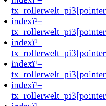
tx_rollerwelt_pi3[poin
indexï¹–
tx_rollerwelt_pi3[poin
indexï¹–
tx_rollerwelt_pi3[poin
indexï¹–
tx_rollerwelt_pi3[poin
indexï¹–
tx_rollerwelt_pi3[poin