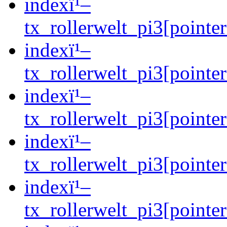
indexï¹–
tx_rollerwelt_pi3[poin
indexï¹–
tx_rollerwelt_pi3[poin
indexï¹–
tx_rollerwelt_pi3[poin
indexï¹–
tx_rollerwelt_pi3[poin
indexï¹–
tx_rollerwelt_pi3[poin