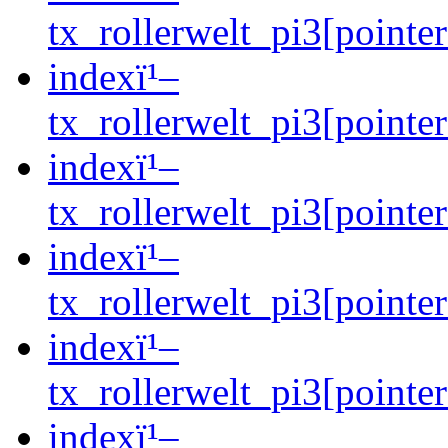
tx_rollerwelt_pi3[poin
indexï¹–
tx_rollerwelt_pi3[poin
indexï¹–
tx_rollerwelt_pi3[poin
indexï¹–
tx_rollerwelt_pi3[poin
indexï¹–
tx_rollerwelt_pi3[poin
indexï¹–