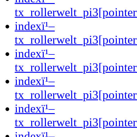
tx_rollerwelt_pi3[poin
indexï¹–
tx_rollerwelt_pi3[poin
indexï¹–
tx_rollerwelt_pi3[poin
indexï¹–
tx_rollerwelt_pi3[poin
indexï¹–
tx_rollerwelt_pi3[poin
indexï¹–