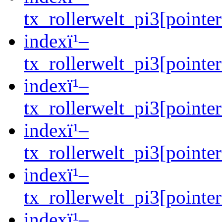
tx_rollerwelt_pi3[poin
indexï¹–
tx_rollerwelt_pi3[poin
indexï¹–
tx_rollerwelt_pi3[poin
indexï¹–
tx_rollerwelt_pi3[poin
indexï¹–
tx_rollerwelt_pi3[poin
indexï¹–