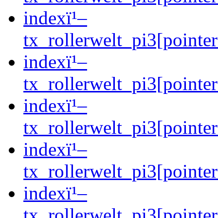
indexï¹–
tx_rollerwelt_pi3[poin
indexï¹–
tx_rollerwelt_pi3[poin
indexï¹–
tx_rollerwelt_pi3[poin
indexï¹–
tx_rollerwelt_pi3[poin
indexï¹–
tx_rollerwelt_pi3[poin