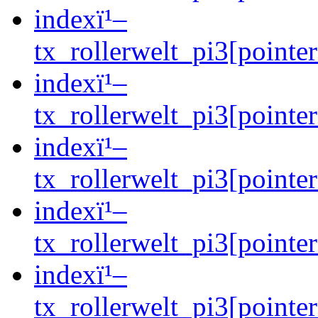
indexï¹–
tx_rollerwelt_pi3[poin
indexï¹–
tx_rollerwelt_pi3[poin
indexï¹–
tx_rollerwelt_pi3[poin
indexï¹–
tx_rollerwelt_pi3[poin
indexï¹–
tx_rollerwelt_pi3[poin