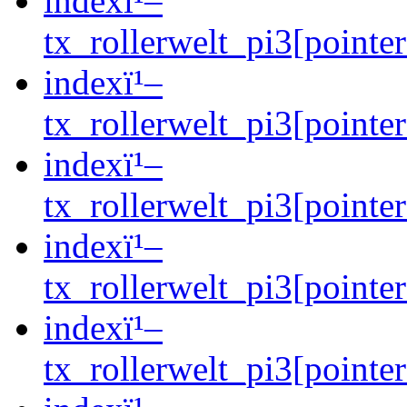
indexï¹–
tx_rollerwelt_pi3[poin
indexï¹–
tx_rollerwelt_pi3[poin
indexï¹–
tx_rollerwelt_pi3[poin
indexï¹–
tx_rollerwelt_pi3[poin
indexï¹–
tx_rollerwelt_pi3[poin