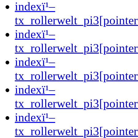
indexï¹–
tx_rollerwelt_pi3[poin
indexï¹–
tx_rollerwelt_pi3[poin
indexï¹–
tx_rollerwelt_pi3[poin
indexï¹–
tx_rollerwelt_pi3[poin
indexï¹–
tx_rollerwelt_pi3[poin