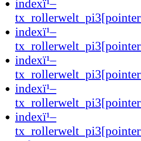
indexï¹–
tx_rollerwelt_pi3[poin
indexï¹–
tx_rollerwelt_pi3[poin
indexï¹–
tx_rollerwelt_pi3[poin
indexï¹–
tx_rollerwelt_pi3[poin
indexï¹–
tx_rollerwelt_pi3[poin