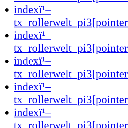
indexï¹–
tx_rollerwelt_pi3[poin
indexï¹–
tx_rollerwelt_pi3[poin
indexï¹–
tx_rollerwelt_pi3[poin
indexï¹–
tx_rollerwelt_pi3[poin
indexï¹–
tx_rollerwelt_pi3[poin