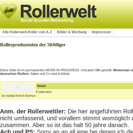
Alle Rollerwelt-Roller von A-Z
Bilder & Werbung
Impressum
Rollerproduzenten der 50/60iger
Diese Seite ist im permanenten WORK IN PROGRESS. Und jede Hilfe gewollt.
Momentan sin
deutschen Rollern.
Italien und Co sind in Arbeit.
Velam
Frankreich
iso isetta french licence
Anm. der Rollerweltler:
Die hier angeführten Rolle
nicht umfassend, und vorallem stimmt womöglich 
zusammen. Aber so ist das halt 50 jahre danach.
Ach und PS:
Sorry an an all jene bei denen ich die