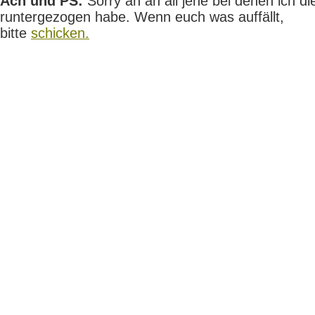
Ach und PS:
Sorry an an all jene bei denen ich die
runtergezogen habe. Wenn euch was auffällt,
bitte
schicken.