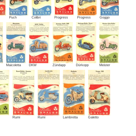
Puch
Colibri
Progress
Progress
Goggo
Maicoletta
DKW
Zündapp
Dürkopp
Meister
Rumi
Rumi
Lambretta
Galetto