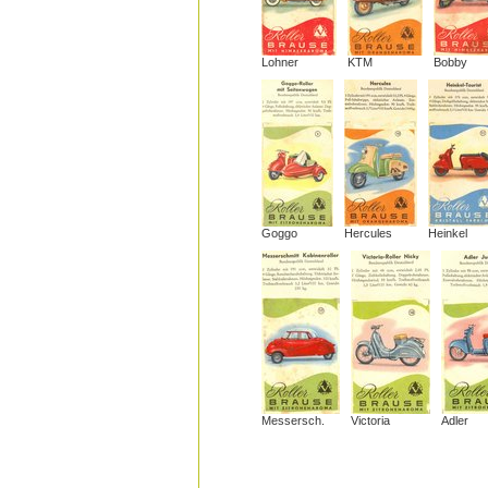
Lohner
KTM
Bobby
Goggo
Hercules
Heinkel
Messersch.
Victoria
Adler