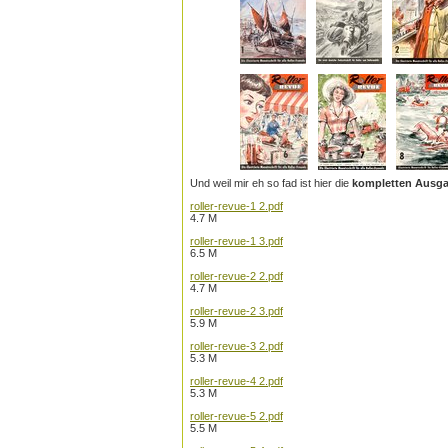
Und weil mir eh so fad ist hier die
kompletten Ausg
roller-revue-1 2.pdf
4.7 M
roller-revue-1 3.pdf
6.5 M
roller-revue-2 2.pdf
4.7 M
roller-revue-2 3.pdf
5.9 M
roller-revue-3 2.pdf
5.3 M
roller-revue-4 2.pdf
5.3 M
roller-revue-5 2.pdf
5.5 M