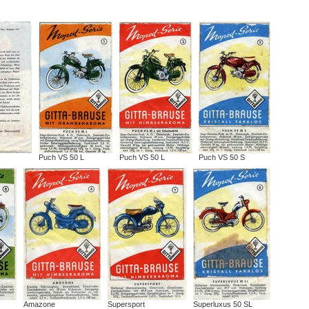
Puch VS 50 L
Puch VS 50 L
Puch VS 50 S
Amazone
Supersport
Superluxus 50 SL