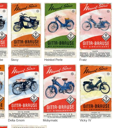
be
Sissy
Heinkel Perle
Fratz
Delta Gnom
Mobymatic
Vicky IV