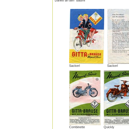
Danke an den "Baumi"
Sackerl
Sackerl
Combinette
Quickly