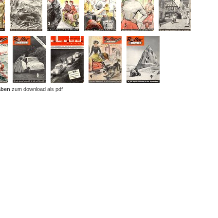
aben
zum download als pdf