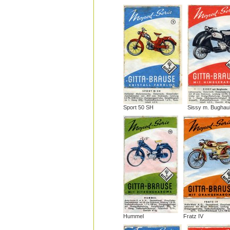
Sport 50 SH
Sissy m. Bughau
Hummel
Fratz IV